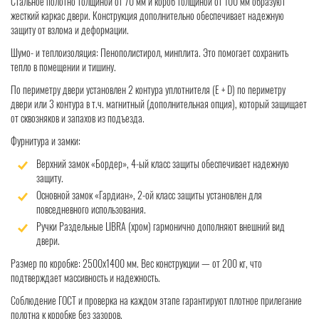
Стальное полотно толщиной от 70 мм и короб толщиной от 100 мм образуют
жесткий каркас двери. Конструкция дополнительно обеспечивает надежную
защиту от взлома и деформации.
Шумо- и теплоизоляция: Пенополистирол, минплита. Это помогает сохранить
тепло в помещении и тишину.
По периметру двери установлен 2 контура уплотнителя (Е + D) по периметру
двери или 3 контура в т.ч. магнитный (дополнительная опция), который защищает
от сквозняков и запахов из подъезда.
Фурнитура и замки:
Верхний замок «Бордер», 4-ый класс защиты обеспечивает надежную
защиту.
Основной замок «Гардиан», 2-ой класс защиты установлен для
повседневного использования.
Ручки Раздельные LIBRA (хром) гармонично дополняют внешний вид
двери.
Размер по коробке: 2500х1400 мм. Вес конструкции — от 200 кг, что
подтверждает массивность и надежность.
Соблюдение ГОСТ и проверка на каждом этапе гарантируют плотное прилегание
полотна к коробке без зазоров.