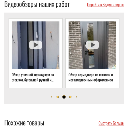
Видеообзоры наших работ
Перейти в Видеогалерею
Обзор уличной термодвери со
Обзор термодвери со стеклом и
О
стеклом, бугельной ручкой и
металлореечным оформлением
с
скрытым доводчиком
д
Похожие товары
Смотреть Больше