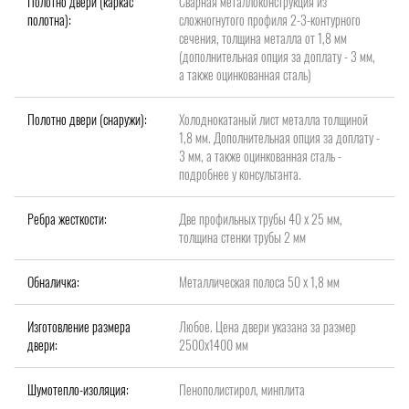
Полотно двери (каркас
Сварная металлоконструкция из
полотна):
сложногнутого профиля 2-3-контурного
сечения, толщина металла от 1,8 мм
(дополнительная опция за доплату - 3 мм,
а также оцинкованная сталь)
Полотно двери (снаружи):
Холоднокатаный лист металла толщиной
1,8 мм. Дополнительная опция за доплату -
3 мм, а также оцинкованная сталь -
подробнее у консультанта.
Ребра жесткости:
Две профильных трубы 40 х 25 мм,
толщина стенки трубы 2 мм
Обналичка:
Металлическая полоса 50 х 1,8 мм
Изготовление размера
Любое. Цена двери указана за размер
двери:
2500х1400 мм
Шумотепло-изоляция:
Пенополистирол, минплита