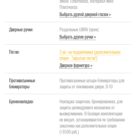
линза: Пластмасса, Материал линз:
Пластмасса
Выбрать другой дверной глазок »
Дверные ручки:
Раздельные LIBRA (хром)
Выбрать другие ручки »
Петли:
3 шт. на подшипниках (дополнительная
опция - "скрытые петли")
Дверная фурнитура »
Противосъемные
Противосъемные штыри-блокираторы для
блокираторы:
защиты от спиливания двери, D-10
Броненакладка:
Накладка защитная, бронированная, для
защиты цилиндрового механизма от
высверливания. В базовую комплектацию
не входит, устанавливается по требованию
заказчика как дополнительная опция
(+3500 руб.)