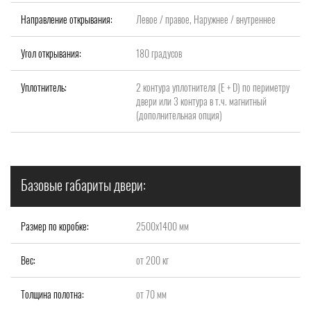
Направление открывания:
Левое / правое, Наружнее / внутреннее
Угол открывания:
180 градусов
Уплотнитель:
2 контура уплотнителя (Е + D) по периметру
двери или 3 контура в т.ч. магнитный
(дополнительная опция)
Базовые габариты двери:
Размер по коробке:
2500х1400 мм
Вес:
от 200 кг
Толщина полотна:
от 70 мм