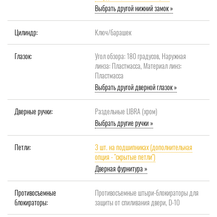
Выбрать другой нижний замок »
Цилиндр:
Ключ/барашек
Глазок:
Угол обзора: 180 градусов, Наружная
линза: Пластмасса, Материал линз:
Пластмасса
Выбрать другой дверной глазок »
Дверные ручки:
Раздельные LIBRA (хром)
Выбрать другие ручки »
Петли:
3 шт. на подшипниках (дополнительная
опция - "скрытые петли")
Дверная фурнитура »
Противосъемные
Противосъемные штыри-блокираторы для
блокираторы:
защиты от спиливания двери, D-10