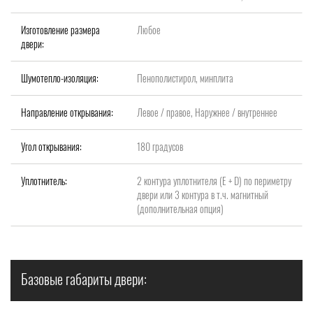
Изготовление размера
Любое
двери:
Шумотепло-изоляция:
Пенополистирол, минплита
Направление открывания:
Левое / правое, Наружнее / внутреннее
Угол открывания:
180 градусов
Уплотнитель:
2 контура уплотнителя (Е + D) по периметру
двери или 3 контура в т.ч. магнитный
(дополнительная опция)
Базовые габариты двери: