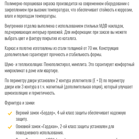
Полимерно-порошковая окраска производится на современном оборудовании с
закреплением при высоких температурах, что обеспечивает стойкость к коррозии,
влаге и перепадам температуры.
Внутренняя отделка выполнена с использованием стильных МДФ накладок,
подчеркивающих интерьер прихожей. Для информации: при заказе вы можете
выбрать цвет и фактуру покрытия из каталога.
Каркас и полотно изготовлены из стали толщиной от 70 мм. Конструкция
дополнительно гарантирует прочность и стабильность формы.
Шумо- и теплоизоляция: Пенополистирол, минплита. Это гарантирует комфортный
микроклимат в доме или квартире.
По периметру двери установлен 2 контура уплотнителя (Е + D) по периметру
двери или 3 контура в т.ч. магнитный (дополнительная опция), который улучшает
шумоизоляцию и герметичность.
Фурнитура и замки:
Верхний замок «Бордер», 4-ый класс защиты обеспечивает надежную
защиту.
Основной замок «Гардиан», 2-ой класс защиты установлен для
повседневного использования.