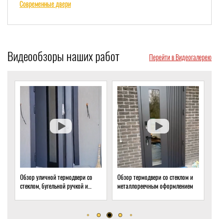
Современные двери
Видеообзоры наших работ
Перейти в Видеогалерею
Обзор уличной термодвери со
Обзор термодвери со стеклом и
О
стеклом, бугельной ручкой и
металлореечным оформлением
с
скрытым доводчиком
д