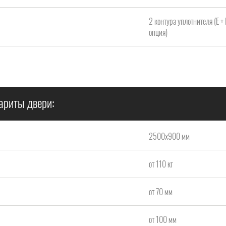
2 контура уплотнителя (Е +
опция)
ариты двери:
2500x900 мм
от 110 кг
от 70 мм
от 100 мм