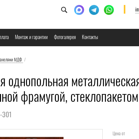
i
плата
Монтаж и гарантии
Фотогалерея
Контакты
панелями МДФ
/
я однопольная металлическая 
нной фрамугой, стеклопакетом
Д-301
Цена от