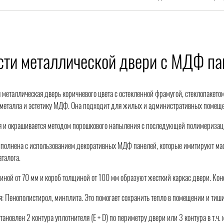
сти металлической двери с МДФ п
металлическая дверь коричневого цвета с остекленной фрамугой, стеклопакетом
 металла и эстетику МДФ. Она подходит для жилых и административных помещ
 и окрашивается методом порошкового напыления с последующей полимеризацией
полнена с использованием декоративных МДФ панелей, которые имитируют масс
талога.
иной от 70 мм и короб толщиной от 100 мм образуют жесткий каркас двери. Ко
: Пенополистирол, минплита. Это помогает сохранить тепло в помещении и тиши
тановлен 2 контура уплотнителя (Е + D) по периметру двери или 3 контура в т.