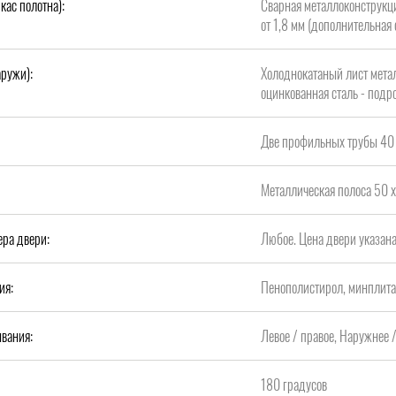
кас полотна):
Сварная металлоконструкци
от 1,8 мм (дополнительная 
аружи):
Холоднокатаный лист метал
оцинкованная сталь - подро
Две профильных трубы 40 
Металлическая полоса 50 х
ера двери:
Любое. Цена двери указан
ия:
Пенополистирол, минплит
вания:
Левое / правое, Наружнее 
180 градусов