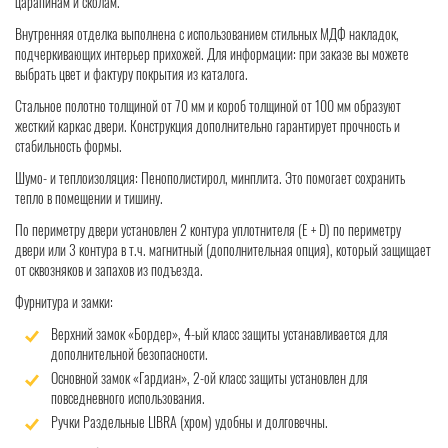
царапинам и сколам.
Внутренняя отделка выполнена с использованием стильных МДФ накладок,
подчеркивающих интерьер прихожей. Для информации: при заказе вы можете
выбрать цвет и фактуру покрытия из каталога.
Стальное полотно толщиной от 70 мм и короб толщиной от 100 мм образуют
жесткий каркас двери. Конструкция дополнительно гарантирует прочность и
стабильность формы.
Шумо- и теплоизоляция: Пенополистирол, минплита. Это помогает сохранить
тепло в помещении и тишину.
По периметру двери установлен 2 контура уплотнителя (Е + D) по периметру
двери или 3 контура в т.ч. магнитный (дополнительная опция), который защищает
от сквозняков и запахов из подъезда.
Фурнитура и замки:
Верхний замок «Бордер», 4-ый класс защиты устанавливается для
дополнительной безопасности.
Основной замок «Гардиан», 2-ой класс защиты установлен для
повседневного использования.
Ручки Раздельные LIBRA (хром) удобны и долговечны.