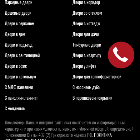
Парадные двери
Двери в коридор
Дешевые двери
Двери со стеклом
Двери с зеркалом
Двери в коттедж
Двери в дом
Двери для дачи
Двери в подъезд
Тамбурные двери
Двери с вентиляцией
Двери в квартиру
Двери в офис
Двери у лифта
Двери в котельную
Двери для трансформаторной
С МДФ панелями
С массивом дуба
С панелями ламинат
В порошковом покрытии
С молдингом
Дисклеймер: Данный интернет-сайт носит исключительно информационный
характер и ни при каких условиях не является публичной офертой, определяемой
положениями Статьи 437 (2) Гражданского кодекса РФ.
ПОЛИТИКА