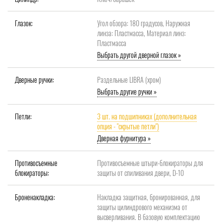
Глазок:
Угол обзора: 180 градусов, Наружная
линза: Пластмасса, Материал линз:
Пластмасса
Выбрать другой дверной глазок »
Дверные ручки:
Раздельные LIBRA (хром)
Выбрать другие ручки »
Петли:
3 шт. на подшипниках (дополнительная
опция - "скрытые петли")
Дверная фурнитура »
Противосъемные
Противосъемные штыри-блокираторы для
блокираторы:
защиты от спиливания двери, D-10
Броненакладка:
Накладка защитная, бронированная, для
защиты цилиндрового механизма от
высверливания. В базовую комплектацию