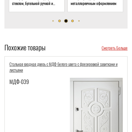
стеклом, бугельной ручкой и
металлореечным оформлением
с
скрытым доводчиком
д
Похожие товары
Смотреть Больше
Стальная входная дверь с МДФ белого цвета с фрезеровкой завитками и
листьями
МДФ-039