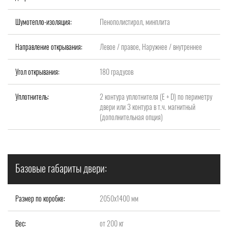
Шумотепло-изоляция:
Пенополистирол, минплита
Направление открывания:
Левое / правое, Наружнее / внутреннее
Угол открывания:
180 градусов
Уплотнитель:
2 контура уплотнителя (Е + D) по периметру
двери или 3 контура в т.ч. магнитный
(дополнительная опция)
Базовые габариты двери:
Размер по коробке:
2050х1400 мм
Вес:
от 200 кг