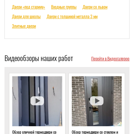
Двери «под старину»
Входные группы
Двери со львом
Двери для школы
Двери с толщиной металла 3 мм
Элитные двери
Видеообзоры наших работ
Перейти в Видеогалерею
Обзор уличной термодвери со
Обзор термодвери со стеклом и
О