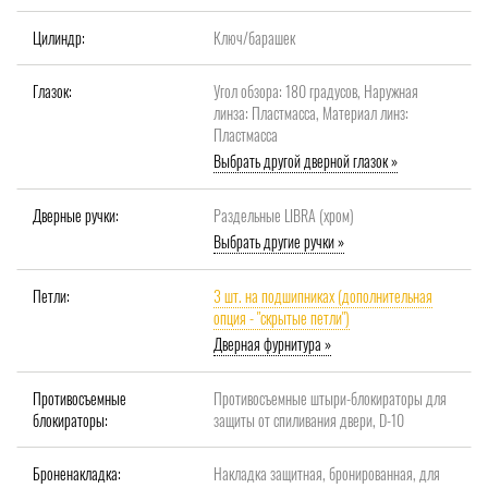
Цилиндр:
Ключ/барашек
Глазок:
Угол обзора: 180 градусов, Наружная
линза: Пластмасса, Материал линз:
Пластмасса
Выбрать другой дверной глазок »
Дверные ручки:
Раздельные LIBRA (хром)
Выбрать другие ручки »
Петли:
3 шт. на подшипниках (дополнительная
опция - "скрытые петли")
Дверная фурнитура »
Противосъемные
Противосъемные штыри-блокираторы для
блокираторы:
защиты от спиливания двери, D-10
Броненакладка:
Накладка защитная, бронированная, для