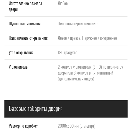
Изготовление размера
Любое
двери:
Шумотепло-изоляция:
Пенополистирол, минплита
Направление открывания:
Левое / правое, Наружнее / внутреннее
Угол открывания:
180 градусов
Уплотнитель:
2 контура уплотнителя (Е + D) по периметру
двери или 3 контура в т.ч. магнитный
(дополнительная опция)
Базовые габариты двери:
Размер по коробке:
2000x800 мм (стандарт)