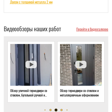
Двери с толщиной металла 2 мм
Видеообзоры наших работ
Перейти в Видеогалерею
Обзор уличной термодвери со
Обзор термодвери со стеклом и
О
стеклом, бугельной ручкой и
металлореечным оформлением
с
скрытым доводчиком
д