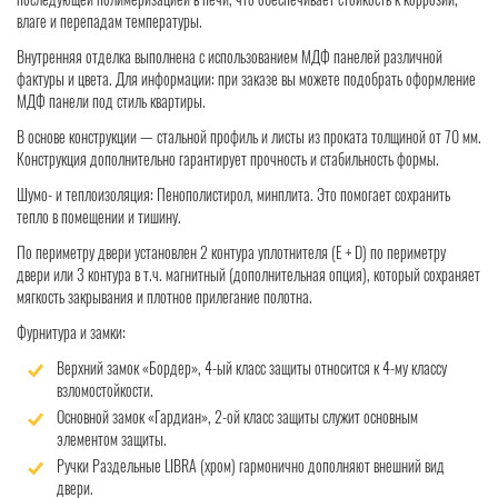
влаге и перепадам температуры.
Внутренняя отделка выполнена с использованием МДФ панелей различной
фактуры и цвета. Для информации: при заказе вы можете подобрать оформление
МДФ панели под стиль квартиры.
В основе конструкции — стальной профиль и листы из проката толщиной от 70 мм.
Конструкция дополнительно гарантирует прочность и стабильность формы.
Шумо- и теплоизоляция: Пенополистирол, минплита. Это помогает сохранить
тепло в помещении и тишину.
По периметру двери установлен 2 контура уплотнителя (Е + D) по периметру
двери или 3 контура в т.ч. магнитный (дополнительная опция), который сохраняет
мягкость закрывания и плотное прилегание полотна.
Фурнитура и замки:
Верхний замок «Бордер», 4-ый класс защиты относится к 4-му классу
взломостойкости.
Основной замок «Гардиан», 2-ой класс защиты служит основным
элементом защиты.
Ручки Раздельные LIBRA (хром) гармонично дополняют внешний вид
двери.