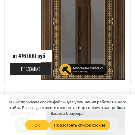
от 476 000 руб
ПРЕДЗАКАЗ
Остекленная входная группа с терморазрывом, двухцветным окрашиванием
МДФ по RAL
Мы используем cookie-файлы для улучшения работы нашего
сайта. Вы всегда можете отменить сбор cookies в настройках
ТЕРМО-1318
Вашего браузера.
OK
Посмотреть список cookies