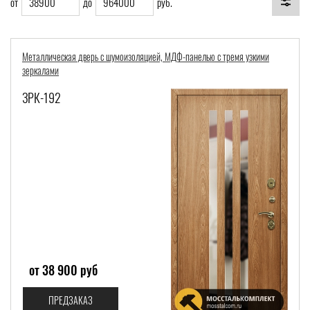
от
до
руб.
Металлическая дверь с шумоизоляцией, МДФ-панелью с тремя узкими
Со скидкой
зеркалами
Вес:
ЗРК-192
Толщина полотна:
Толщина коробки:
Общая толщина:
от 38 900 руб
ПРЕДЗАКАЗ