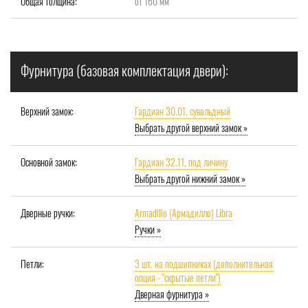
Общая толщина:
от 160 мм
Фурнитура (базовая комплектация двери):
Верхний замок:
Гардиан 30.01, сувальдный
Выбрать другой верхний замок »
Основной замок:
Гардиан 32.11, под личину
Выбрать другой нижний замок »
Дверные ручки:
Armadillo (Армадилло) Libra
Ручки »
Петли:
3 шт. на подшипниках (дополнительная
опция - "скрытые петли")
Дверная фурнитура »