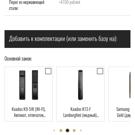
Порог из нержавеющей
+4700 рублей
стали:
Добавить к комплектации (или заменить базу на):
Основной замок:
 (Wi-Fi),
Kaadas K13-F
Samsung SHP-DP728
тпечаток
Lamborghini (медный),
Gold (двухригельная
 RFID-Card
Автомат, Face-ID,
врезная часть), Автомат,
отпечаток пальца, RFID-
отпечаток пальца, RFID-
Card
Card