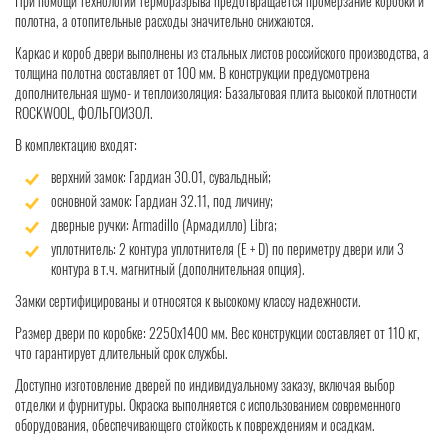
При помощи технологии терморазрыва предотвращается промерзание коробки и
полотна, а отопительные расходы значительно снижаются.
Каркас и короб двери выполнены из стальных листов российского производства, а
толщина полотна составляет от 100 мм. В конструкции предусмотрена
дополнительная шумо- и теплоизоляция: Базальтовая плита высокой плотности
ROCKWOOL, ФОЛЬГОИЗОЛ.
В комплектацию входят:
верхний замок: Гардиан 30.01, сувальдный;
основной замок: Гардиан 32.11, под личину;
дверные ручки: Armadillo (Армадилло) Libra;
уплотнитель: 2 контура уплотнителя (Е + D) по периметру двери или 3
контура в т.ч. магнитный (дополнительная опция).
Замки сертифицированы и относятся к высокому классу надежности.
Размер двери по коробке: 2250х1400 мм. Вес конструкции составляет от 110 кг,
что гарантирует длительный срок службы.
Доступно изготовление дверей по индивидуальному заказу, включая выбор
отделки и фурнитуры. Окраска выполняется с использованием современного
оборудования, обеспечивающего стойкость к повреждениям и осадкам.