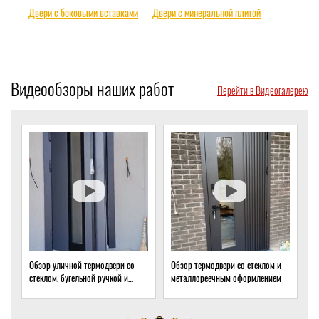
Двери с боковыми вставками
Двери с минеральной плитой
Видеообзоры наших работ
Перейти в Видеогалерею
вери со
Обзор термодвери со стеклом и
Обзор термодвери с ковкой и
кой и
металлореечным оформлением
стеклом для подвала частного
дома