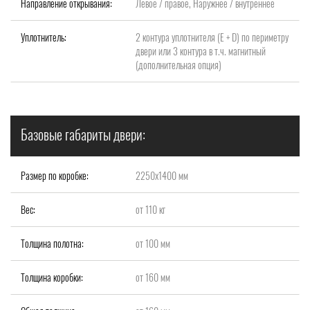
Направление открывания:
Левое / правое, Наружнее / внутреннее
Уплотнитель:
2 контура уплотнителя (Е + D) по периметру
двери или 3 контура в т.ч. магнитный
(дополнительная опция)
Базовые габариты двери:
Размер по коробке:
2250х1400 мм
Вес:
от 110 кг
Толщина полотна:
от 100 мм
Толщина коробки:
от 160 мм