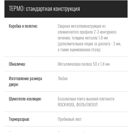
ТЕРМО: стандартная конструкция
Коробка и полотно:
Сварная металлоконструкция из
сложногнутого профиля 2-3-контурного
сечения, толщина металла 1,8 мм
(дополнительная опция за доплату - 3 мм,
а также оцинкованная сталь)
Обналичка:
Металлическая полоса 50 х 1,8 мм
Изготовление размера
Любое
двери:
Шумотепло-изоляция:
Базальтовая плита высокой плотности
ROCKWOOL, ФОЛЬГОИЗОЛ
Терморазрыв:
Пробковый лист