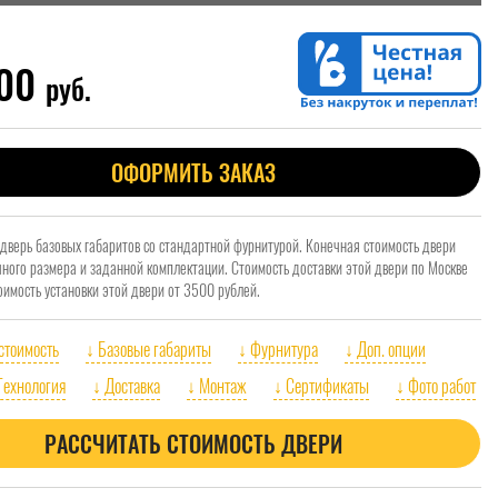
000
руб.
ОФОРМИТЬ ЗАКАЗ
 дверь базовых габаритов со стандартной фурнитурой. Конечная стоимость двери
очного размера и заданной комплектации. Стоимость доставки этой двери по Москве
оимость установки этой двери от 3500 рублей.
 стоимость
↓ Базовые габариты
↓ Фурнитура
↓ Доп. опции
Технология
↓ Доставка
↓ Монтаж
↓ Сертификаты
↓ Фото работ
РАССЧИТАТЬ СТОИМОСТЬ ДВЕРИ