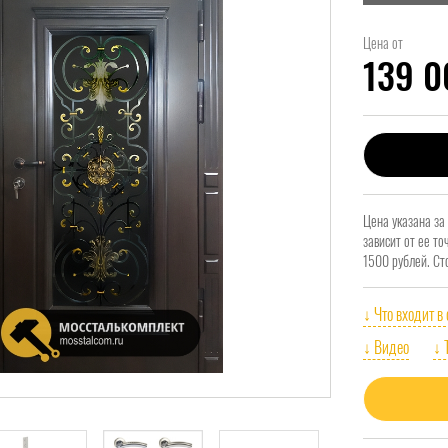
Цена от
139 
Цена указана за
зависит от ее т
1500 рублей. Ст
↓ Что входит в
↓ Видео
↓ 