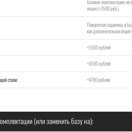
базовую комплектацию не в
опция (+3500 руб.)
Поворотная задвижка, в ба
как дополнительная опция 
+5500 рублей
+4500 рублей
щей стали:
+4700 рублей
омплектации (или заменить базу на):