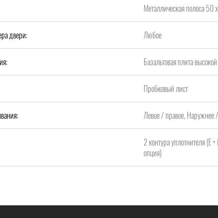
Металлическая полоса 50 х
ера двери:
Любое
ия:
Базальтовая плита высок
Пробковый лист
вания:
Левое / правое, Наружнее 
2 контура уплотнителя (Е +
опция)