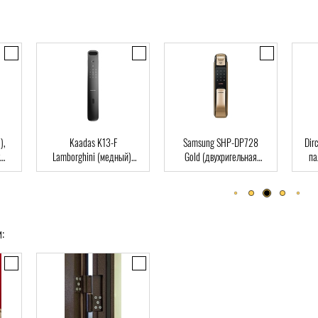
),
Kaadas K13-F
Samsung SHP-DP728
Dir
Lamborghini (медный),
Gold (двухригельная
па
ard
Автомат, Face-ID,
врезная часть), Автомат,
клю
отпечаток пальца, RFID-
отпечаток пальца, RFID-
Card
Card
: