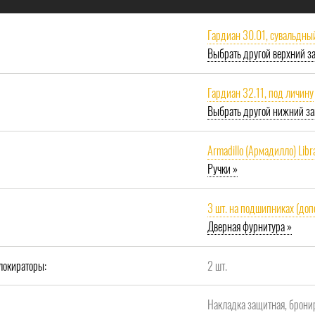
Гардиан 30.01, сувальдны
Выбрать другой верхний з
Гардиан 32.11, под личину
Выбрать другой нижний за
Armadillo (Армадилло) Libr
Ручки »
3 шт. на подшипниках (доп
Дверная фурнитура »
локираторы:
2 шт.
Накладка защитная, брони