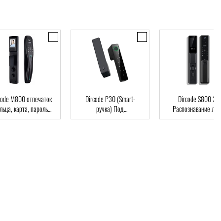
code M800 отпечаток
Dircode P30 (Smart-
Dircode S800 3D
льца, карта, пароль,
ручка) Под
Распознавание лиц
ч, Wi-Fi, видеоглазок
межкомнатные двери,
код, карта, приложе
возможна установка на
существующий замок,
интеграция в умный дом