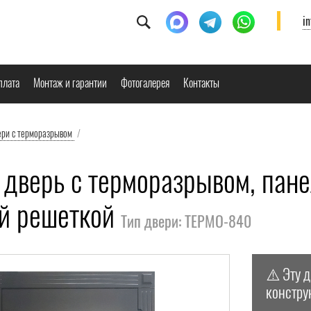
i
плата
Монтаж и гарантии
Фотогалерея
Контакты
ери с терморазрывом
/
 дверь с терморазрывом, пан
ой решеткой
Тип двери: ТЕРМО-840
⚠️ Эту 
констру