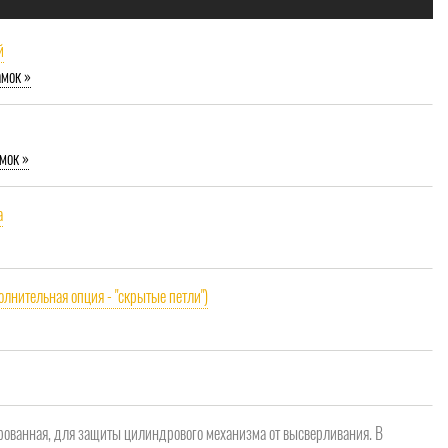
й
амок »
мок »
a
олнительная опция - "скрытые петли")
рованная, для защиты цилиндрового механизма от высверливания. В