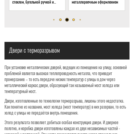
металлореечным оформлением
стеклом для подвала частного
т
дома
о
р
Двери с терморазрывом
При установке металлических дверей, ведущих из помещения на улицу, основной
проблемой является высокая теплопроводность металла, что приводит
промерзанию – то есть передаче низких температур с улицы в дом через
металлический каркас двери, образующий так называемый мост холода или
температурный мост.
Двери, изготовленные по технологии терморазрыва, лишены этого недостатка.
Как понятно из названия, мост холода (мост температур) в них разорван, то есть
холод с улицы не передаётся внутрь помещения.
Этого результата позволяет добиться особая конструкция двери. И дверное
полотно, и коробка двери изготовлены каждая из двух независимых частей -