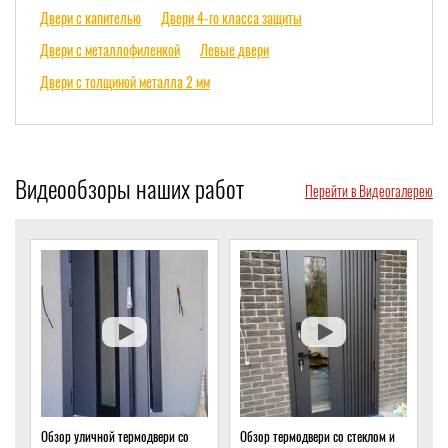
Двери с капителью
Двери 4-го класса защиты
Двери с металлофиленкой
Левые двери
Двери с толщиной металла 2 мм
Видеообзоры наших работ
Перейти в Видеогалерею
Обзор термодвери со стеклом и
Обзор термодвери с ковкой и
О