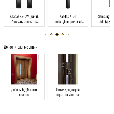
Kaadas K13-F
Samsung SHP-DP728
Dircode M800
Lamborghini (медный),
Gold (двухригельная
пальца, карт
Автомат, Face-ID,
врезная часть), Автомат,
ключ, Wi-Fi, 
отпечаток пальца, RFID-
отпечаток пальца, RFID-
Card
Card
Дополнительные опции:
Доборы МДФ в цвет
Петли для дверей
полотна
скрытого монтажа