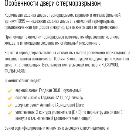
Особенности двери с терморазрывом
Коричневая входная дверь с терморазрывом, карнизом и металлофиленкой,
артикул 1099 — надежная входная дверь с технологией терморазрыва,
предназначенная для домов и квартир, где важна защита от промерзания.
При помощи технологии терморазрыва исключается образование мостиков
холода, а в помещении сохраняется стабильный микроклимат.
Каркас и короб двери выполнены из стальных листов российского производства, а
толщина полотна составляет от 100 мм. В конструкции предусмотрена усиленная
шумо- и теплоизоляция: Базальтовая плита высокой плотности ROCKWOOL,
ФОЛЬГОИЗОЛ.
В комплектацию входят:
верхний замок: Гардиан 30.01, сувальдный;
основной замок: Гардиан 32.11, под личину;
дверные ручки: Armadillo (Армадилло) Libra;
уплотнитель: 2 контура уплотнителя (Е + D) по периметру двери или 3
контура в т.ч. магнитный (дополнительная опция).
Замки сертифицированы и относятся к высокому классу надежности.