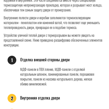
наружной и внутренней. Эти части соединяются вместе через специальную
термозащитную непромерзающую прокладку, которая и разрывает мост холода,
обеспечивая тем самым защиту двери от промерзания.
Внутренние полости двери и коробки заполняются термоизолирующим
материалом - пенопластом или каменной ватой, что позволяет еще уменьшить
теплопроводность двери, превращая ее в подобие термоса.
Устройство уличной теплой двери с терморазрывом вы можете увидеть на
представленной схеме. Ниже приведена расшифровка обозначенных элементов
конструкции.
Отделка внешней стороны двери
1
МДФ-панели в ПВХ пленке, МДФ-панели с отделкой
натуральным шпоном, ламинированные панели, порошковое
покрытие, панели из массива натурального дерева, мягкая
обивка винилискожей.
Внутренняя отделка двери
2