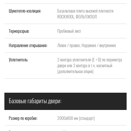
Шумотепло-изоляция:
Базальтовая плита высокой плотности
ROCKWOOL, ФОЛЬГОИЗОЛ
Терморазрыв:
Пробковый лист
Направление открывания:
Левое / правое, Наружнее / внутреннее
Уплотнитель:
2 контура уплотнителя (Е + D) по периметру
двери или 3 контура в т.ч. магнитный
(дополнительная опция)
Базовые габариты двери:
Размер по коробке:
2000x800 мм (стандарт)