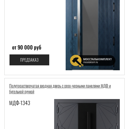
от 90 000 руб
ПРЕДЗАКАЗ
Полуторастворчатая входная дверь с серо-черными панелями МДФ и
бугельной ручкой
МДФ-1343