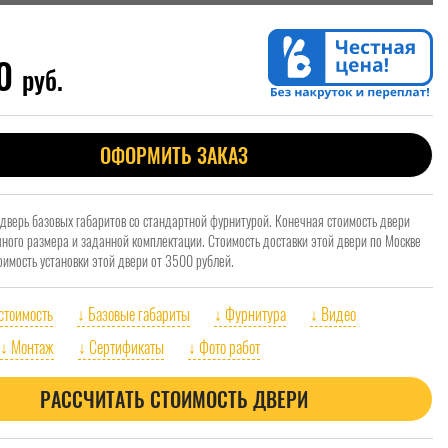
00
руб.
ОФОРМИТЬ ЗАКАЗ
 дверь базовых габаритов со стандартной фурнитурой. Конечная стоимость двери
очного размера и заданной комплектации. Стоимость доставки этой двери по Москве
оимость установки этой двери от 3500 рублей.
 стоимость
↓ Базовые габариты
↓ Фурнитура
↓ Видео
↓ Монтаж
↓ Сертификаты
↓ Фото работ
РАССЧИТАТЬ СТОИМОСТЬ ДВЕРИ