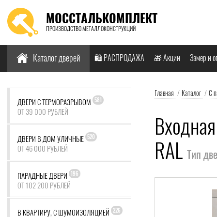
МОССТАЛЬКОМПЛЕКТ
ПРОИЗВОДСТВО МЕТАЛЛОКОНСТРУКЦИЙ
Найти:
Каталог дверей
🛍️ РАСПРОДАЖА
🎁 Акции
Замер и о
Главная
/
Каталог
/
С 
581
ДВЕРИ С ТЕРМОРАЗРЫВОМ
ОТ 39 000 РУБЛЕЙ
Входная
520
ДВЕРИ В ДОМ УЛИЧНЫЕ
RAL
ОТ 46 000 РУБЛЕЙ
Тип дв
196
ПАРАДНЫЕ ДВЕРИ
ОТ 102 200 РУБЛЕЙ
226
В КВАРТИРУ, С ШУМОИЗОЛЯЦИЕЙ