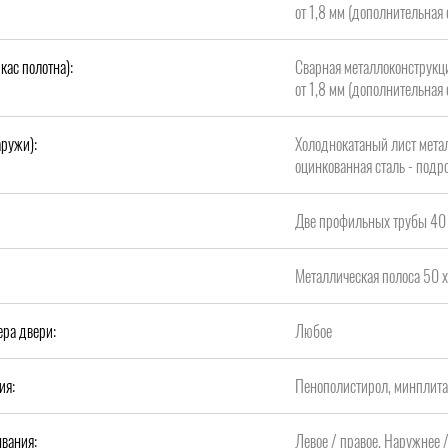
от 1,8 мм (дополнительная 
кас полотна):
Сварная металлоконструкци
от 1,8 мм (дополнительная 
аружи):
Холоднокатаный лист метал
оцинкованная сталь - подро
Две профильных трубы 40 
Металлическая полоса 50 х
ера двери:
Любое
ия:
Пенополистирол, минплит
вания:
Левое / правое, Наружнее 