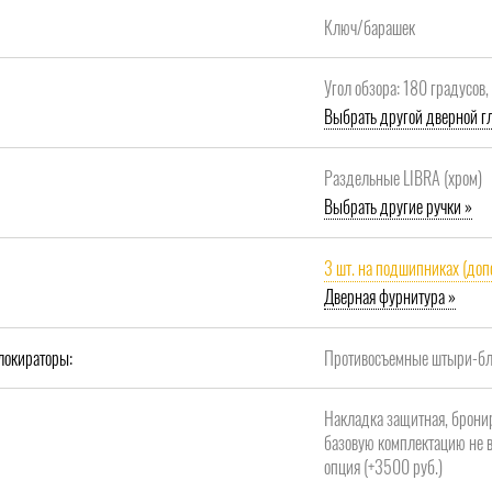
Ключ/барашек
Угол обзора: 180 градусов
Выбрать другой дверной гл
Раздельные LIBRA (хром)
Выбрать другие ручки »
3 шт. на подшипниках (доп
Дверная фурнитура »
локираторы:
Противосъемные штыри-бло
Накладка защитная, брони
базовую комплектацию не в
опция (+3500 руб.)