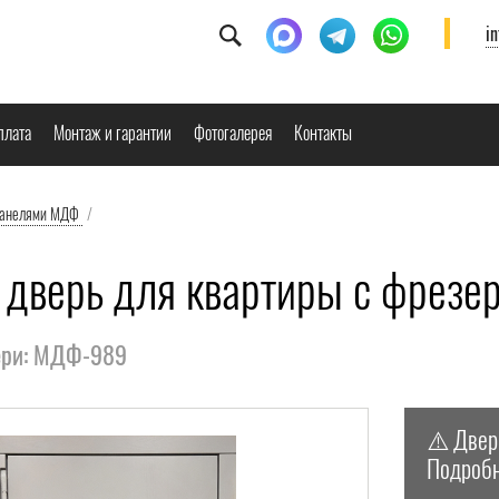
i
плата
Монтаж и гарантии
Фотогалерея
Контакты
панелями МДФ
/
 дверь для квартиры с фрез
ери: МДФ-989
⚠️
Двер
Подробн