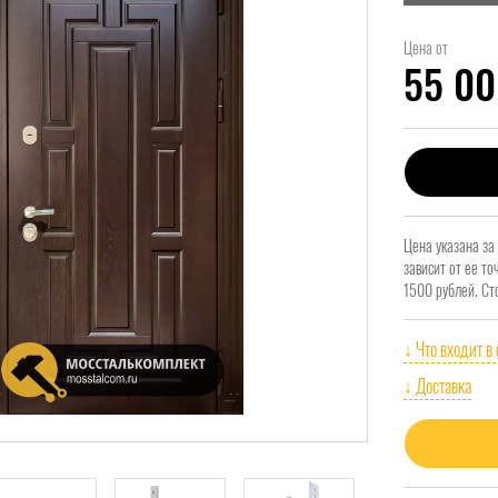
Цена от
55 0
Цена указана за
зависит от ее т
1500 рублей. Ст
↓ Что входит в
↓ Доставка