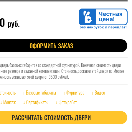
00
руб.
ОФОРМИТЬ ЗАКАЗ
 дверь базовых габаритов со стандартной фурнитурой. Конечная стоимость двери
очного размера и заданной комплектации. Стоимость доставки этой двери по Москве
оимость установки этой двери от 3500 рублей.
 стоимость
↓ Базовые габариты
↓ Фурнитура
↓ Видео
↓ Монтаж
↓ Сертификаты
↓ Фото работ
РАССЧИТАТЬ СТОИМОСТЬ ДВЕРИ