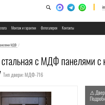
i
плата
Монтаж и гарантии
Фотогалерея
Контакты
панелями МДФ
/
 стальная с МДФ панелями с 
у
Тип двери: МДФ-716
⚠️
Двер
Подробн