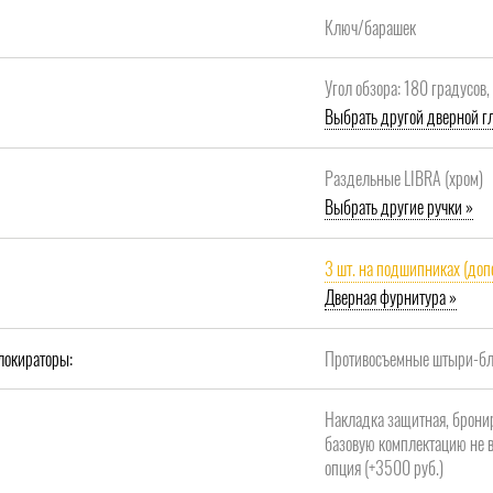
Ключ/барашек
Угол обзора: 180 градусов
Выбрать другой дверной гл
Раздельные LIBRA (хром)
Выбрать другие ручки »
3 шт. на подшипниках (доп
Дверная фурнитура »
локираторы:
Противосъемные штыри-бло
Накладка защитная, брони
базовую комплектацию не в
опция (+3500 руб.)