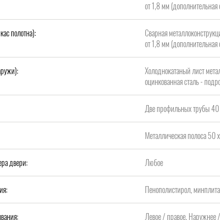
от 1,8 мм (дополнительная 
кас полотна):
Сварная металлоконструкци
от 1,8 мм (дополнительная 
аружи):
Холоднокатаный лист метал
оцинкованная сталь - подро
Две профильных трубы 40 
Металлическая полоса 50 х
ера двери:
Любое
ия:
Пенополистирол, минплит
вания:
Левое / правое, Наружнее 