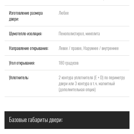
Изготовление размера
Любое
двери:
Шумотепло-изоляция:
Пенополистирол, минплита
Направление открывания:
Левое / правое, Наружнее / внутреннее
Угол открывания:
180 градусов
Уплотнитель:
2 контура уплотнителя (Е + D) по периметру
двери или 3 контура в т.ч. магнитный
(дополнительная опция)
Базовые габариты двери: