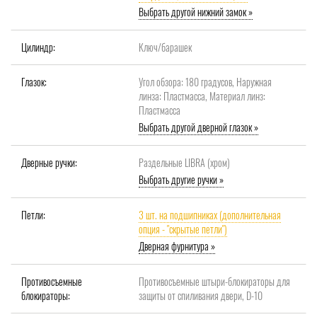
Выбрать другой нижний замок »
Цилиндр:
Ключ/барашек
Глазок:
Угол обзора: 180 градусов, Наружная
линза: Пластмасса, Материал линз:
Пластмасса
Выбрать другой дверной глазок »
Дверные ручки:
Раздельные LIBRA (хром)
Выбрать другие ручки »
Петли:
3 шт. на подшипниках (дополнительная
опция - "скрытые петли")
Дверная фурнитура »
Противосъемные
Противосъемные штыри-блокираторы для
блокираторы:
защиты от спиливания двери, D-10