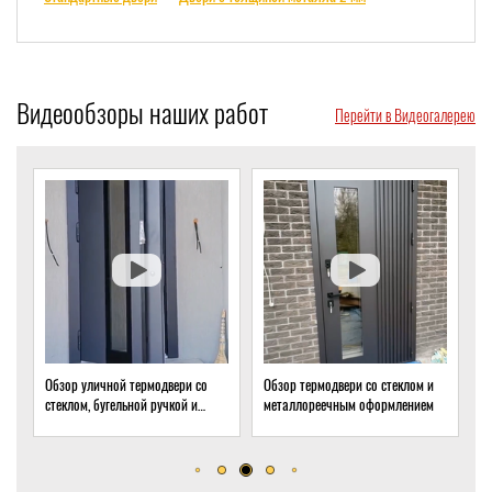
Видеообзоры наших работ
Перейти в Видеогалерею
Обзор уличной термодвери со
Обзор термодвери со стеклом и
О
стеклом, бугельной ручкой и
металлореечным оформлением
с
скрытым доводчиком
д