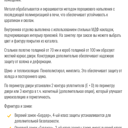
Металл обрабатывается и окрашивается методом порошкового напыления с
последующей полимеризацией в печи, что обеспечивает устойчивость к
царапинам и сколам.
Внутренняя отделка выполнена с использованием стильных МДФ накладок,
подчеркивающих интерьер прихожей. На заметку: при заказе вы можете выбрать
цвет и фактуру покрытия из каталога.
Стальное полотно толщиной от 70 мм и короб толщиной от 100 мм образуют
жесткий каркас двери. Конструкция дополнительно обеспечивает надежную
защиту от взлома и деформации.
Шумо- и теплоизоляция: Пенополистирол, минплита. Это обеспечивает защиту от
холода и постороннего шума.
По периметру двери установлен 2 контура уплотнителя (Е + D) по периметру
двери или 3 контура в т.ч. магнитный (дополнительная опция), который улучшает
шумоизоляцию и герметичность.
Фурнитура и замки:
Верхний замок «Бордер», 4-ый класс защиты устанавливается для
дополнительной безопасности.
Основной замок «Гардиан», 2-ой класс защиты также имеет высокий класс