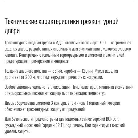
Технические характеристики трехконтурной
двери
Трехконтурная входная группа с МДФ, стеклом и ковкой арт. 700 — современная
входная дверь, разработанная специально для эксплуатации в условиях сурового
климата. Конструкция с усиленным терморазрывом и системой уплотнителей
предотвращает промерзание и конденсат.
Толщина дверного полотна — 85 мм, коробка — 120 мм. Масса изделия
достигает от 200 кг, что подтверждает прочность конструкции.
Особое внимание уделено теплоизоляции: Пенополистирол, минплита в сочетании
с терморазрывом позволяют защищать от перепадов температур.
Дверь оборудована системой 3 контура, в том числе 1 магнитный, которая
обеспечивает трехконтурную защиту от продуваний.
Для безопасности предусмотрены два надежных замка: верхний BORDER,
сувальдный и основной Гардиан 32.11, под личину. Они гарантируют высокий
уровень защиты.