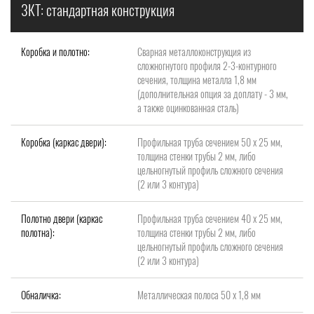
3КТ: стандартная конструкция
Коробка и полотно:
Сварная металлоконструкция из
сложногнутого профиля 2-3-контурного
сечения, толщина металла 1,8 мм
(дополнительная опция за доплату - 3 мм,
а также оцинкованная сталь)
Коробка (каркас двери):
Профильная труба сечением 50 х 25 мм,
толщина стенки трубы 2 мм, либо
цельногнутый профиль сложного сечения
(2 или 3 контура)
Полотно двери (каркас
Профильная труба сечением 40 х 25 мм,
полотна):
толщина стенки трубы 2 мм, либо
цельногнутый профиль сложного сечения
(2 или 3 контура)
Обналичка:
Металлическая полоса 50 х 1,8 мм