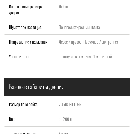
Изготовление размера
Любое
двери:
Шумотепло-изоляция:
Пенополистирол, минплита
Направление открывания:
Левое / правое, Наружнее / внутреннее
Уплотнитель:
3 контура, в том числе 1 магнитный
Базовые габариты двери:
Размер по коробке:
2050х1400 мм
Вес:
от 200 кг
Толщина полотна:
85 мм