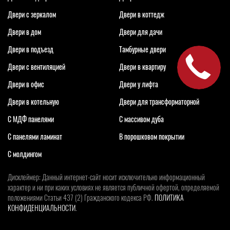
Двери с зеркалом
Двери в коттедж
Двери в дом
Двери для дачи
Двери в подъезд
Тамбурные двери
Двери с вентиляцией
Двери в квартиру
Двери в офис
Двери у лифта
Двери в котельную
Двери для трансформаторной
С МДФ панелями
С массивом дуба
С панелями ламинат
В порошковом покрытии
С молдингом
Дисклеймер: Данный интернет-сайт носит исключительно информационный
характер и ни при каких условиях не является публичной офертой, определяемой
положениями Статьи 437 (2) Гражданского кодекса РФ.
ПОЛИТИКА
КОНФИДЕНЦИАЛЬНОСТИ
.