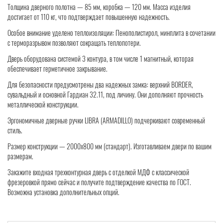
Толщина дверного полотна — 85 мм, коробка — 120 мм. Масса изделия
достигает от 110 кг, что подтверждает повышенную надежность.
Особое внимание уделено теплоизоляции: Пенополистирол, минплита в сочетании
с терморазрывом позволяют сокращать теплопотери.
Дверь оборудована системой 3 контура, в том числе 1 магнитный, которая
обеспечивает герметичное закрывание.
Для безопасности предусмотрены два надежных замка: верхний BORDER,
сувальдный и основной Гардиан 32.11, под личину. Они дополняют прочность
металлической конструкции.
Эргономичные дверные ручки LIBRA (ARMADILLO) подчеркивают современный
стиль.
Размер конструкции — 2000x800 мм (стандарт). Изготавливаем двери по вашим
размерам.
Закажите входная трехконтурная дверь с отделкой МДФ с классической
фрезеровкой прямо сейчас и получите подтверждение качества по ГОСТ.
Возможна установка дополнительных опций.