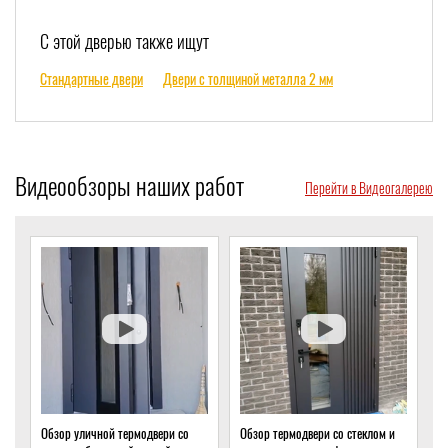
С этой дверью также ищут
Стандартные двери
Двери с толщиной металла 2 мм
Видеообзоры наших работ
Перейти в Видеогалерею
Обзор термодвери со стеклом и
Обзор термодвери с ковкой и
О