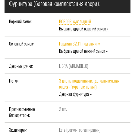
Фурнитура (базовая комплектация двери):
Верхний замок:
BORDER, сувальдный
Выбрать другой верхний замок »
Основной замок:
Гардиан 32.11, под личину
Выбрать другой нижний замок »
Дверные ручки:
LIBRA (ARMADILLO)
Петли:
3 шт. на подшипниках (дополнительная
опция - "скрытые петли")
Дверная фурнитура »
Противосъемные
2 шт.
блокираторы:
Эксцентрик:
Есть (регулятор запирания)