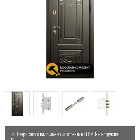
⚠️ Двери такого вида можно изготовить в ТЕРМО-конструкции!