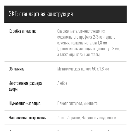
3КТ: стандартная конструкция
Коробка и полотно:
Сварная металлоконструкция из
сложногнутого профиля 2-3-контурного
сечения, толщина металла 1,8 мм
(дополнительная опция за доплату - 3 мм,
а также оцинкованная сталь)
Обналичка:
Металлическая полоса 50 х 1,8 мм
Изготовление размера
Любое
двери:
Шумотепло-изоляция:
Пенополистирол, минплита
Направление открывания:
Левое / правое, Наружнее / внутреннее