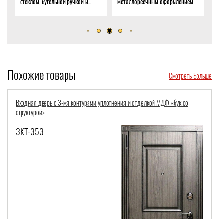
металлореечным оформлением
стеклом для подвала частного
т
дома
о
р
Похожие товары
Смотреть Больше
Стальная дверь с тремя контурами уплотнения и фрезерованным узором на
МДФ
3КТ-347