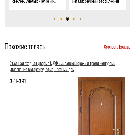
стеклом, бугельной ручкой и
металлореечным оформлением
стекл
скрытым доводчиком
дома
Похожие товары
Смотреть Больше
альная входная дверь с МДФ «миланский орех» и тремя контурами
Сталь
лотнения в квартиру, офис, частный дом
конту
КТ-391
3КТ