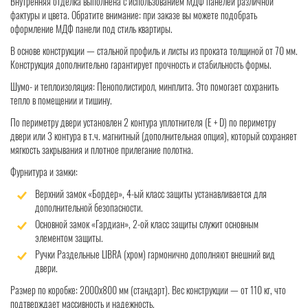
Внутренняя отделка выполнена с использованием МДФ панелей различной
фактуры и цвета. Обратите внимание: при заказе вы можете подобрать
оформление МДФ панели под стиль квартиры.
В основе конструкции — стальной профиль и листы из проката толщиной от 70 мм.
Конструкция дополнительно гарантирует прочность и стабильность формы.
Шумо- и теплоизоляция: Пенополистирол, минплита. Это помогает сохранить
тепло в помещении и тишину.
По периметру двери установлен 2 контура уплотнителя (Е + D) по периметру
двери или 3 контура в т.ч. магнитный (дополнительная опция), который сохраняет
мягкость закрывания и плотное прилегание полотна.
Фурнитура и замки:
Верхний замок «Бордер», 4-ый класс защиты устанавливается для
дополнительной безопасности.
Основной замок «Гардиан», 2-ой класс защиты служит основным
элементом защиты.
Ручки Раздельные LIBRA (хром) гармонично дополняют внешний вид
двери.
Размер по коробке: 2000x800 мм (стандарт). Вес конструкции — от 110 кг, что
подтверждает массивность и надежность.