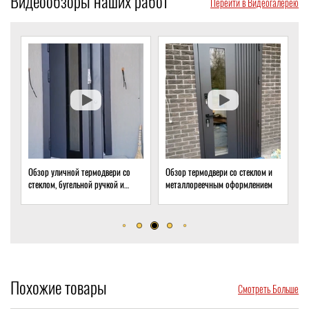
Видеообзоры наших работ
Перейти в Видеогалерею
Обзор уличной термодвери со
Обзор термодвери со стеклом и
Обз
стеклом, бугельной ручкой и
металлореечным оформлением
сте
скрытым доводчиком
до
Похожие товары
Смотреть Больше