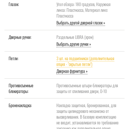
Глазок:
Угол обзора: 180 градусов, Наружная
линза: Пластмасса, Материал линз:
Пластмасса
Выбрать другой дверной глазок »
Дверные ручки:
Раздельные LIBRA (хром)
Выбрать другие ручки »
Петли:
3 шт. на подшипниках (дополнительная
опция - "скрытые петли")
Дверная фурнитура »
Противосъемные
Противосъемные штыри-блокираторы для
блокираторы:
защиты от спиливания двери, D-10
Броненакладка:
Накладка защитная, бронированная, для
защиты цилиндрового механизма от
высверливания. В базовую комплектацию
не входит, устанавливается по требованию
заказчика как дополнительная опция