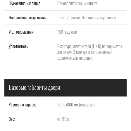
Шумотепло-изоляция:
Пенополистирол, минплита
Направление открывания:
Левое / правое, Наружнее / внутреннее
Угол открывания:
180 градусов
Уплотнитель:
2 контура уплотнителя (Е + D) по периметру
двери или 3 контура в т.ч. магнитный
(дополнительная опция)
Базовые габариты двери:
Размер по коробке:
2000x800 мм (стандарт)
Вес:
от 110 кг