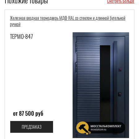
Смотреть Больше
зная входная термодверь МДФ RAL со стеклом и длинной бугельной
Входная 
ой
ручкой и
МО-847
ТЕРМО
 87 500 руб
от 2
ПРЕДЗАКАЗ
П