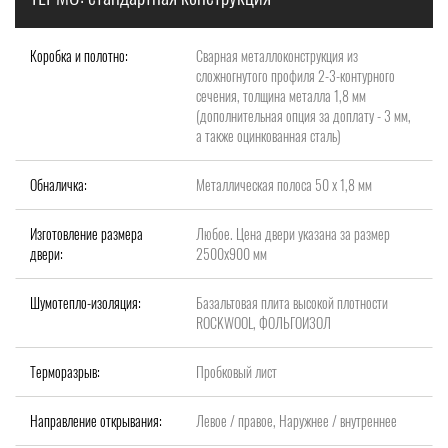
Коробка и полотно:
Сварная металлоконструкция из
сложногнутого профиля 2-3-контурного
сечения, толщина металла 1,8 мм
(дополнительная опция за доплату - 3 мм,
а также оцинкованная сталь)
Обналичка:
Металлическая полоса 50 х 1,8 мм
Изготовление размера
Любое. Цена двери указана за размер
двери:
2500x900 мм
Шумотепло-изоляция:
Базальтовая плита высокой плотности
ROCKWOOL, ФОЛЬГОИЗОЛ
Терморазрыв:
Пробковый лист
Направление открывания:
Левое / правое, Наружнее / внутреннее