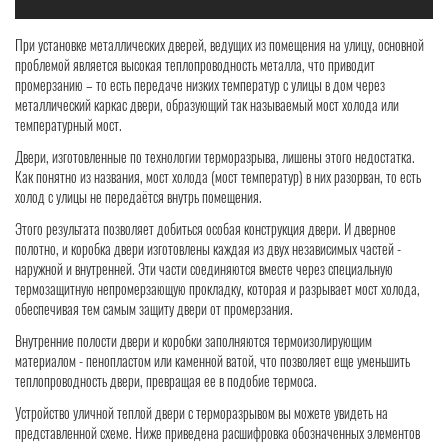
При установке металлических дверей, ведущих из помещения на улицу, основной
проблемой является высокая теплопроводность металла, что приводит
промерзанию – то есть передаче низких температур с улицы в дом через
металлический каркас двери, образующий так называемый мост холода или
температурный мост.
Двери, изготовленные по технологии терморазрыва, лишены этого недостатка.
Как понятно из названия, мост холода (мост температур) в них разорван, то есть
холод с улицы не передаётся внутрь помещения.
Этого результата позволяет добиться особая конструкция двери. И дверное
полотно, и коробка двери изготовлены каждая из двух независимых частей -
наружной и внутренней. Эти части соединяются вместе через специальную
термозащитную непромерзающую прокладку, которая и разрывает мост холода,
обеспечивая тем самым защиту двери от промерзания.
Внутренние полости двери и коробки заполняются термоизолирующим
материалом - пенопластом или каменной ватой, что позволяет еще уменьшить
теплопроводность двери, превращая ее в подобие термоса.
Устройство уличной теплой двери с терморазрывом вы можете увидеть на
представленной схеме. Ниже приведена расшифровка обозначенных элементов