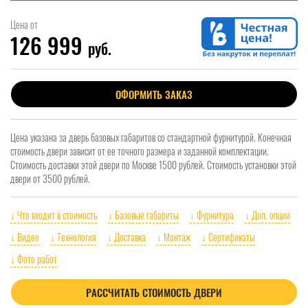
Цена от
126 999
руб.
ОФОРМИТЬ ЗАКАЗ
Цена указана за дверь базовых габаритов со стандартной фурнитурой. Конечная
стоимость двери зависит от ее точного размера и заданной комплектации.
Стоимость доставки этой двери по Москве 1500 рублей. Стоимость установки этой
двери от 3500 рублей.
↓ Что входит в стоимость
↓ Базовые габариты
↓ Фурнитура
↓ Доп. опции
↓ Видео
↓ Технология
↓ Доставка
↓ Монтаж
↓ Сертификаты
↓ Фото работ
РАССЧИТАТЬ СТОИМОСТЬ ДВЕРИ