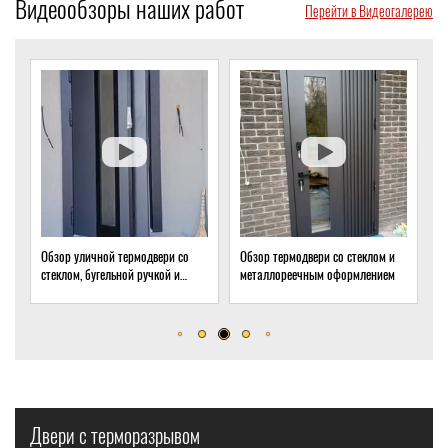
Видеообзоры наших работ
Перейти в Видеогалерею
Обзор уличной термодвери со
Обзор термодвери со стеклом и
Обзор 
стеклом, бугельной ручкой и
металлореечным оформлением
стекло
скрытым доводчиком
дома
Двери с терморазрывом