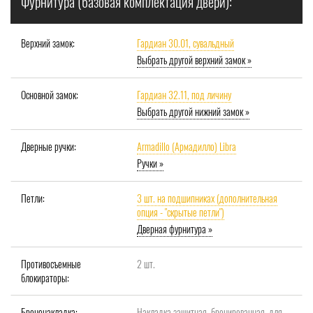
Фурнитура (базовая комплектация двери):
Верхний замок:
Гардиан 30.01, сувальдный
Выбрать другой верхний замок »
Основной замок:
Гардиан 32.11, под личину
Выбрать другой нижний замок »
Дверные ручки:
Armadillo (Армадилло) Libra
Ручки »
Петли:
3 шт. на подшипниках (дополнительная
опция - "скрытые петли")
Дверная фурнитура »
Противосъемные
2 шт.
блокираторы:
Броненакладка:
Накладка защитная, бронированная, для