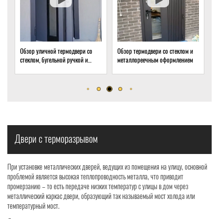
Обзор термодвери со стеклом и
Обзор термодвери с ковкой и
О
металлореечным оформлением
стеклом для подвала частного
т
дома
о
р
Двери с терморазрывом
При установке металлических дверей, ведущих из помещения на улицу, основной
проблемой является высокая теплопроводность металла, что приводит
промерзанию – то есть передаче низких температур с улицы в дом через
металлический каркас двери, образующий так называемый мост холода или
температурный мост.