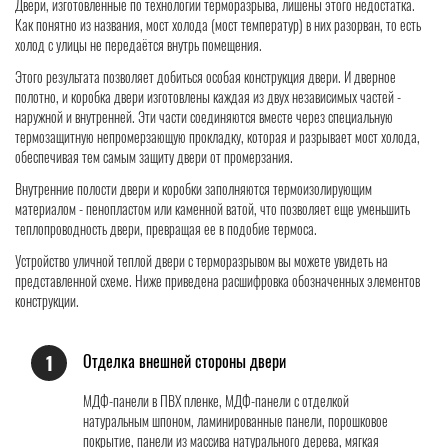
Двери, изготовленные по технологии терморазрыва, лишены этого недостатка.
Как понятно из названия, мост холода (мост температур) в них разорван, то есть
холод с улицы не передаётся внутрь помещения.
Этого результата позволяет добиться особая конструкция двери. И дверное
полотно, и коробка двери изготовлены каждая из двух независимых частей -
наружной и внутренней. Эти части соединяются вместе через специальную
термозащитную непромерзающую прокладку, которая и разрывает мост холода,
обеспечивая тем самым защиту двери от промерзания.
Внутренние полости двери и коробки заполняются термоизолирующим
материалом - пенопластом или каменной ватой, что позволяет еще уменьшить
теплопроводность двери, превращая ее в подобие термоса.
Устройство уличной теплой двери с терморазрывом вы можете увидеть на
представленной схеме. Ниже приведена расшифровка обозначенных элементов
конструкции.
Отделка внешней стороны двери
1
МДФ-панели в ПВХ пленке, МДФ-панели с отделкой
натуральным шпоном, ламинированные панели, порошковое
покрытие, панели из массива натурального дерева, мягкая