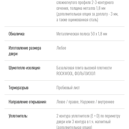
сложногнутого профиля 2-3-контурного
сечения, толщина металла 1,8 мм
(дополнительная опция за доплату - 3 мм,
а также оцинкованная сталь)
Обналичка:
Металлическая полоса 50 х 1,8 мм
Изготовление размера
Любое
двери:
Шумотепло-изоляция:
Базальтовая плита высокой плотности
ROCKWOOL, ФОЛЬГОИЗОЛ
Терморазрыв:
Пробковый лист
Направление открывания:
Левое / правое, Наружнее / внутреннее
Уплотнитель:
2 контура уплотнителя (Е + D) по периметру
двери или 3 контура в т.ч. магнитный
(дополнительная опция)