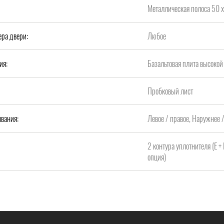
Металлическая полоса 50 х
ера двери:
Любое
ия:
Базальтовая плита высок
Пробковый лист
вания:
Левое / правое, Наружнее 
2 контура уплотнителя (Е +
опция)