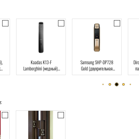
),
Kaadas K13-F
Samsung SHP-DP728
Dir
Lamborghini (медный),
Gold (двухригельная
па
ard
Автомат, Face-ID,
врезная часть), Автомат,
клю
отпечаток пальца, RFID-
отпечаток пальца, RFID-
Card
Card
: