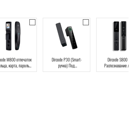
code M800 отпечаток
Dircode P30 (Smart-
Dircode S800 3D
льца, карта, пароль,
ручка) Под
Распознавание лиц
ч, Wi-Fi, видеоглазок
межкомнатные двери,
код, карта, приложе
возможна установка на
существующий замок,
интеграция в умный дом