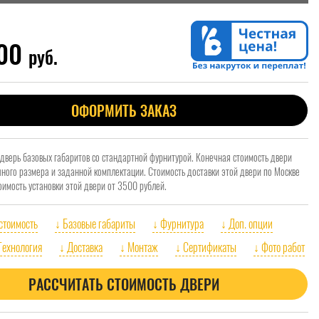
000
руб.
ОФОРМИТЬ ЗАКАЗ
 дверь базовых габаритов со стандартной фурнитурой. Конечная стоимость двери
очного размера и заданной комплектации. Стоимость доставки этой двери по Москве
оимость установки этой двери от 3500 рублей.
 стоимость
↓ Базовые габариты
↓ Фурнитура
↓ Доп. опции
Технология
↓ Доставка
↓ Монтаж
↓ Сертификаты
↓ Фото работ
РАССЧИТАТЬ СТОИМОСТЬ ДВЕРИ