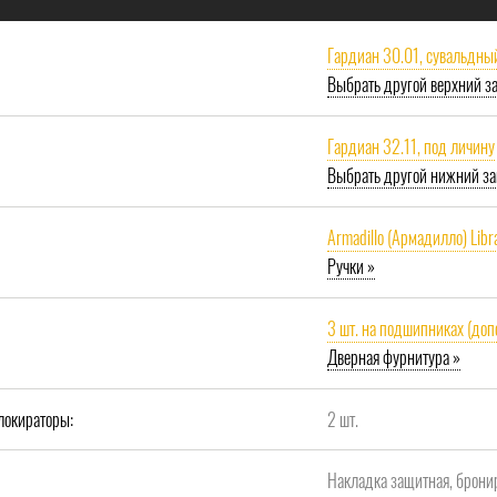
Гардиан 30.01, сувальдны
Выбрать другой верхний з
Гардиан 32.11, под личину
Выбрать другой нижний за
Armadillo (Армадилло) Libr
Ручки »
3 шт. на подшипниках (доп
Дверная фурнитура »
локираторы:
2 шт.
Накладка защитная, брони