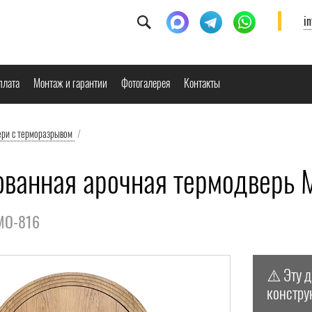
i
плата
Монтаж и гарантии
Фотогалерея
Контакты
ери с терморазрывом
/
ванная арочная термодверь 
РМО-816
⚠️ Эту 
констру