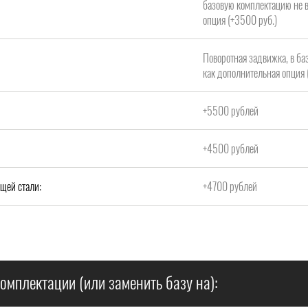
базовую комплектацию не в
опция (+3500 руб.)
Поворотная задвижка, в ба
как дополнительная опция 
+5500 рублей
+4500 рублей
щей стали:
+4700 рублей
омплектации (или заменить базу на):