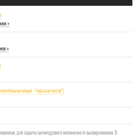
й
амок »
мок »
a
олнительная опция - "скрытые петли")
рованная, для защиты цилиндрового механизма от высверливания. В