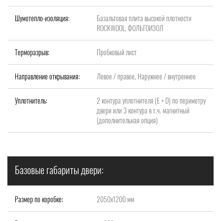
Шумотепло-изоляция:
Базальтовая плита высокой плотности
ROCKWOOL, ФОЛЬГОИЗОЛ
Терморазрыв:
Пробковый лист
Направление открывания:
Левое / правое, Наружнее / внутреннее
Уплотнитель:
2 контура уплотнителя (Е + D) по периметру
двери или 3 контура в т.ч. магнитный
(дополнительная опция)
Базовые габариты двери:
Размер по коробке:
2050х1200 мм