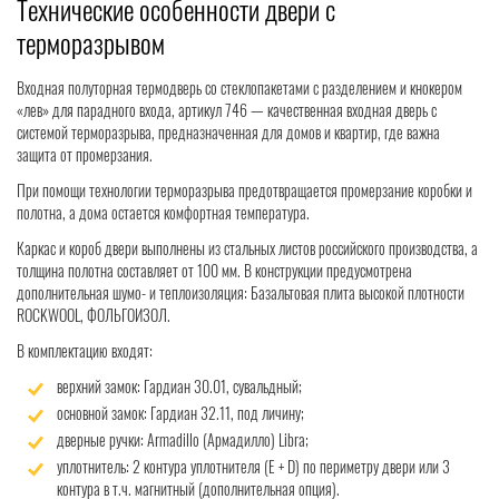
Технические особенности двери с
терморазрывом
Входная полуторная термодверь со стеклопакетами с разделением и кнокером
«лев» для парадного входа, артикул 746 — качественная входная дверь с
системой терморазрыва, предназначенная для домов и квартир, где важна
защита от промерзания.
При помощи технологии терморазрыва предотвращается промерзание коробки и
полотна, а дома остается комфортная температура.
Каркас и короб двери выполнены из стальных листов российского производства, а
толщина полотна составляет от 100 мм. В конструкции предусмотрена
дополнительная шумо- и теплоизоляция: Базальтовая плита высокой плотности
ROCKWOOL, ФОЛЬГОИЗОЛ.
В комплектацию входят:
верхний замок: Гардиан 30.01, сувальдный;
основной замок: Гардиан 32.11, под личину;
дверные ручки: Armadillo (Армадилло) Libra;
уплотнитель: 2 контура уплотнителя (Е + D) по периметру двери или 3
контура в т.ч. магнитный (дополнительная опция).