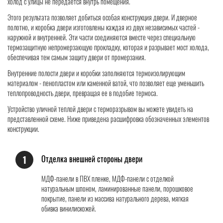
холод с улицы не передаётся внутрь помещения.
Этого результата позволяет добиться особая конструкция двери. И дверное
полотно, и коробка двери изготовлены каждая из двух независимых частей -
наружной и внутренней. Эти части соединяются вместе через специальную
термозащитную непромерзающую прокладку, которая и разрывает мост холода,
обеспечивая тем самым защиту двери от промерзания.
Внутренние полости двери и коробки заполняются термоизолирующим
материалом - пенопластом или каменной ватой, что позволяет еще уменьшить
теплопроводность двери, превращая ее в подобие термоса.
Устройство уличной теплой двери с терморазрывом вы можете увидеть на
представленной схеме. Ниже приведена расшифровка обозначенных элементов
конструкции.
Отделка внешней стороны двери
1
МДФ-панели в ПВХ пленке, МДФ-панели с отделкой
натуральным шпоном, ламинированные панели, порошковое
покрытие, панели из массива натурального дерева, мягкая
обивка винилискожей.