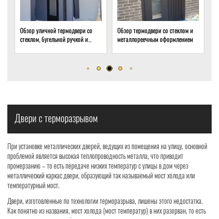
Обзор уличной термодвери со
Обзор термодвери со стеклом и
О
стеклом, бугельной ручкой и
металлореечным оформлением
с
скрытым доводчиком
д
Двери с терморазрывом
При установке металлических дверей, ведущих из помещения на улицу, основной
проблемой является высокая теплопроводность металла, что приводит
промерзанию – то есть передаче низких температур с улицы в дом через
металлический каркас двери, образующий так называемый мост холода или
температурный мост.
Двери, изготовленные по технологии терморазрыва, лишены этого недостатка.
Как понятно из названия, мост холода (мост температур) в них разорван, то есть