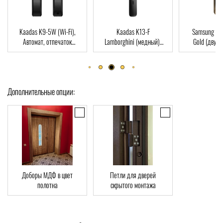
Kaadas K9-5W (Wi-Fi),
Kaadas K13-F
Samsung S
Автомат, отпечаток
Lamborghini (медный),
Gold (двухр
пальца, Wi-Fi, RFID-Card
Автомат, Face-ID,
врезная часть
отпечаток пальца, RFID-
отпечаток пал
Card
Car
Дополнительные опции:
Доборы МДФ в цвет
Петли для дверей
полотна
скрытого монтажа