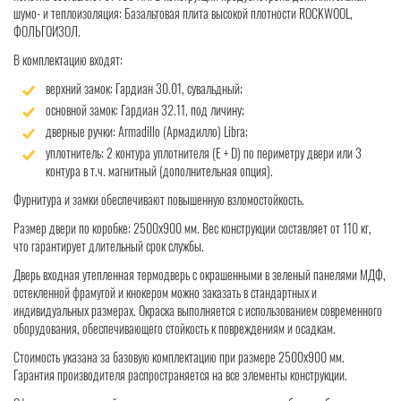
шумо- и теплоизоляция: Базальтовая плита высокой плотности ROCKWOOL,
ФОЛЬГОИЗОЛ.
В комплектацию входят:
верхний замок: Гардиан 30.01, сувальдный;
основной замок: Гардиан 32.11, под личину;
дверные ручки: Armadillo (Армадилло) Libra;
уплотнитель: 2 контура уплотнителя (Е + D) по периметру двери или 3
контура в т.ч. магнитный (дополнительная опция).
Фурнитура и замки обеспечивают повышенную взломостойкость.
Размер двери по коробке: 2500x900 мм. Вес конструкции составляет от 110 кг,
что гарантирует длительный срок службы.
Дверь входная утепленная термодверь с окрашенными в зеленый панелями МДФ,
остекленной фрамугой и кнокером можно заказать в стандартных и
индивидуальных размерах. Окраска выполняется с использованием современного
оборудования, обеспечивающего стойкость к повреждениям и осадкам.
Стоимость указана за базовую комплектацию при размере 2500x900 мм.
Гарантия производителя распространяется на все элементы конструкции.