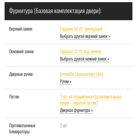
Фурнитура (базовая комплектация двери):
Верхний замок:
Гардиан 30.01, сувальдный
Выбрать другой верхний замок »
Основной замок:
Гардиан 32.11, под личину
Выбрать другой нижний замок »
Дверные ручки:
Armadillo (Армадилло) Libra
Ручки »
Петли:
3 шт. на подшипниках (дополнительная
опция - "скрытые петли")
Дверная фурнитура »
Противосъемные
2 шт.
блокираторы: