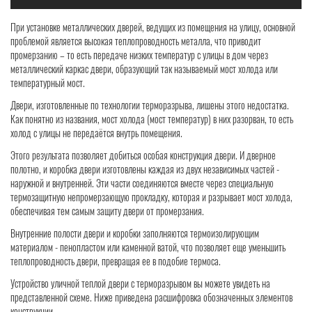
При установке металлических дверей, ведущих из помещения на улицу, основной
проблемой является высокая теплопроводность металла, что приводит
промерзанию – то есть передаче низких температур с улицы в дом через
металлический каркас двери, образующий так называемый мост холода или
температурный мост.
Двери, изготовленные по технологии терморазрыва, лишены этого недостатка.
Как понятно из названия, мост холода (мост температур) в них разорван, то есть
холод с улицы не передаётся внутрь помещения.
Этого результата позволяет добиться особая конструкция двери. И дверное
полотно, и коробка двери изготовлены каждая из двух независимых частей -
наружной и внутренней. Эти части соединяются вместе через специальную
термозащитную непромерзающую прокладку, которая и разрывает мост холода,
обеспечивая тем самым защиту двери от промерзания.
Внутренние полости двери и коробки заполняются термоизолирующим
материалом - пенопластом или каменной ватой, что позволяет еще уменьшить
теплопроводность двери, превращая ее в подобие термоса.
Устройство уличной теплой двери с терморазрывом вы можете увидеть на
представленной схеме. Ниже приведена расшифровка обозначенных элементов
конструкции.