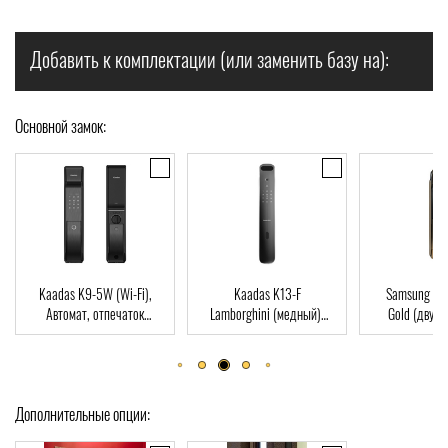
Добавить к комплектации (или заменить базу на):
Основной замок:
Kaadas K9-5W (Wi-Fi),
Kaadas K13-F
Samsung S
Автомат, отпечаток
Lamborghini (медный),
Gold (двухр
пальца, Wi-Fi, RFID-Card
Автомат, Face-ID,
врезная часть
отпечаток пальца, RFID-
отпечаток пал
Card
Car
Дополнительные опции: