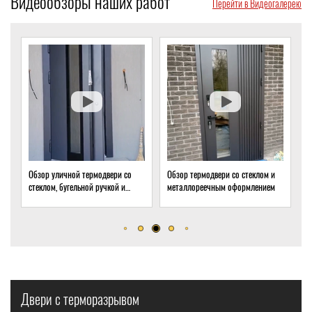
Видеообзоры наших работ
Перейти в Видеогалерею
Обзор уличной термодвери со
Обзор термодвери со стеклом и
О
стеклом, бугельной ручкой и
металлореечным оформлением
с
скрытым доводчиком
д
Двери с терморазрывом