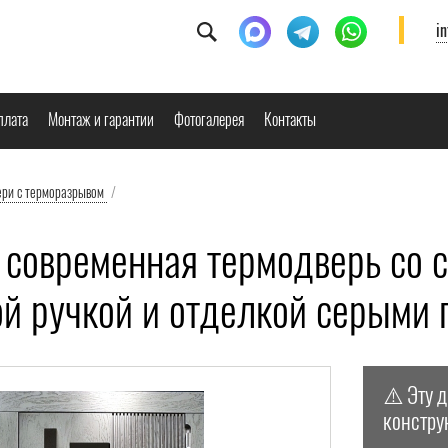
i
плата
Монтаж и гарантии
Фотогалерея
Контакты
ери с терморазрывом
/
 современная термодверь со 
ой ручкой и отделкой серым
⚠️ Эту 
констру