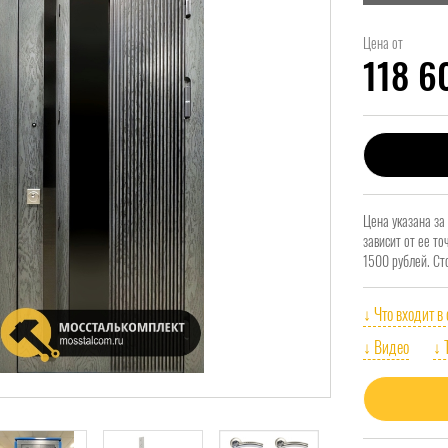
Цена от
118 
Цена указана за
зависит от ее т
1500 рублей. Ст
↓ Что входит в
↓ Видео
↓ 