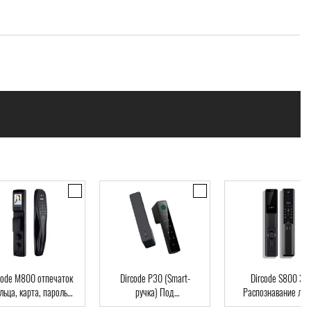
code M800 отпечаток
Dircode P30 (Smart-
Dircode S800 3D
льца, карта, пароль,
ручка) Под
Распознавание лиц
ч, Wi-Fi, видеоглазок
межкомнатные двери,
код, карта, приложе