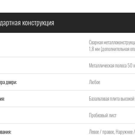
дартная конструкция
Сварная металлоконструкци
1,8 мм (дополнительная опц
Металлическая полоса 50 х
ера двери:
Любое
ия:
Базальтовая плита высок
Пробковый лист
вания:
Левое / правое, Наружнее 