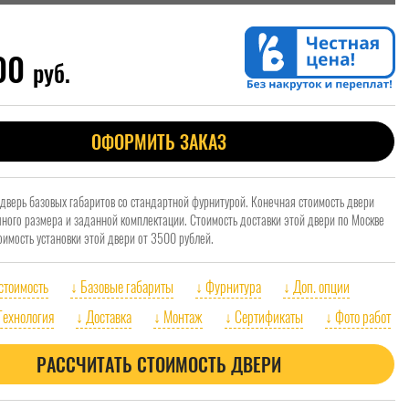
600
руб.
ОФОРМИТЬ ЗАКАЗ
 дверь базовых габаритов со стандартной фурнитурой. Конечная стоимость двери
очного размера и заданной комплектации. Стоимость доставки этой двери по Москве
оимость установки этой двери от 3500 рублей.
 стоимость
↓ Базовые габариты
↓ Фурнитура
↓ Доп. опции
Технология
↓ Доставка
↓ Монтаж
↓ Сертификаты
↓ Фото работ
РАССЧИТАТЬ СТОИМОСТЬ ДВЕРИ