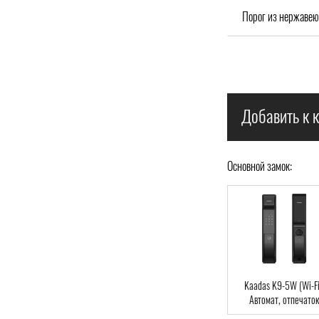
Порог из нержавею
Добавить к к
Основной замок:
Kaadas S-500,
Kaadas K9-5HB
Kaadas K9-5W (Wi-Fi
уавтомат, отпечаток
(Bluetooth), Автомат,
Автомат, отпечаток
ца, Bluetooth, RFID-
отпечаток пальца,
пальца, Wi-Fi, RFID-C