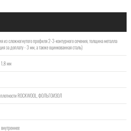
я из сложногнутого профиля 2-3-контурного сечения, толщина металла
ия за доплату - 3 мм, а также оцинкованная сталь)
 1,8 мм
ой плотности ROCKWOOL, ФОЛЬГОИЗОЛ
/ внутреннее