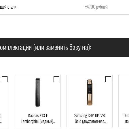
щей стали:
+4700 рублей
омплектации (или заменить базу на):
),
Kaadas K13-F
Samsung SHP-DP728
Dir
Lamborghini (медный),
Gold (двухригельная
па
ard
Автомат, Face-ID,
врезная часть), Автомат,
клю