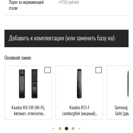
Порог из нержавеющей
+4700 рублей
стали:
Добавить к комплектации (или заменить базу на):
Основной замок:
Kaadas K13-F
Samsung SHP-DP728
Dircode M
Lamborghini (медный),
Gold (двухригельная
пальца, к
d
Автомат, Face-ID,
врезная часть), Автомат,
ключ, Wi-F
отпечаток пальца, RFID-
отпечаток пальца, RFID-
Card
Card