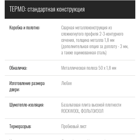
ТЕРМО: стандартная конструкция
Коробка и полотно:
Сварная металлоконструкция из
сложногнутого профиля 2-3-контурного
сечения, толщина металла 1,8 мм
(дополнительная опция за доплату - 3 мм,
а также оцинкованная сталь)
Обналичка:
Металлическая полоса 50 х 1,8 мм
Изготовление размера
Любое
двери:
Шумотепло-изоляция:
Базальтовая плита высокой плотности
ROCKWOOL, ФОЛЬГОИЗОЛ
Терморазрыв:
Пробковый лист