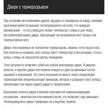
Двери с терморазрывом
При установке металлических дверей, ведущих из помещения на улицу, основной
проблемой является высокая теплопроводность металла, что приводит
промерзанию – то есть передаче низких температур с улицы в дом через
металлический каркас двери, образующий так называемый мост холода или
температурный мост.
Двери, изготовленные по технологии терморазрыва, лишены этого недостатка.
Как понятно из названия, мост холода (мост температур) в них разорван, то есть
холод с улицы не передаётся внутрь помещения.
Этого результата позволяет добиться особая конструкция двери. И дверное
полотно, и коробка двери изготовлены каждая из двух независимых частей -
наружной и внутренней. Эти части соединяются вместе через специальную
термозащитную непромерзающую прокладку, которая и разрывает мост холода,
обеспечивая тем самым защиту двери от промерзания.
Внутренние полости двери и коробки заполняются термоизолирующим
материалом - пенопластом или каменной ватой, что позволяет еще уменьшить
теплопроводность двери, превращая ее в подобие термоса.