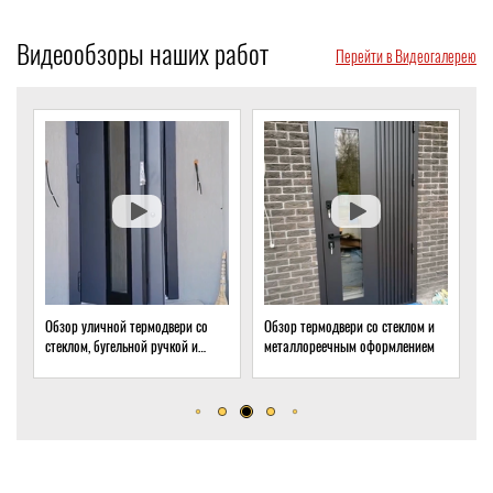
Видеообзоры наших работ
Перейти в Видеогалерею
со
Обзор термодвери со стеклом и
Обзор термодвери с ковкой и
и
металлореечным оформлением
стеклом для подвала частного
дома