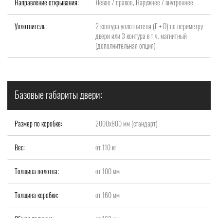
Направление открывания:
Левое / правое, Наружнее / внутреннее
Уплотнитель:
2 контура уплотнителя (Е + D) по периметру
двери или 3 контура в т.ч. магнитный
(дополнительная опция)
Базовые габариты двери:
Размер по коробке:
2000x800 мм (стандарт)
Вес:
от 110 кг
Толщина полотна:
от 100 мм
Толщина коробки:
от 160 мм