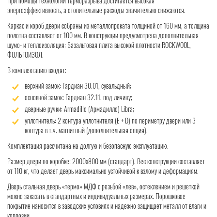
При помощи технологии терморазрыва достигается высокая
энергоэффективность, а отопительные расходы значительно снижаются.
Каркас и короб двери собраны из металлопроката толщиной от 160 мм, а толщина
полотна составляет от 100 мм. В конструкции предусмотрена дополнительная
шумо- и теплоизоляция: Базальтовая плита высокой плотности ROCKWOOL,
ФОЛЬГОИЗОЛ.
В комплектацию входят:
верхний замок: Гардиан 30.01, сувальдный;
основной замок: Гардиан 32.11, под личину;
дверные ручки: Armadillo (Армадилло) Libra;
уплотнитель: 2 контура уплотнителя (Е + D) по периметру двери или 3
контура в т.ч. магнитный (дополнительная опция).
Комплектация рассчитана на долгую и безопасную эксплуатацию.
Размер двери по коробке: 2000x800 мм (стандарт). Вес конструкции составляет
от 110 кг, что делает дверь максимально устойчивой к взлому и деформациям.
Дверь стальная дверь «термо» МДФ с резьбой «лев», остеклением и решеткой
можно заказать в стандартных и индивидуальных размерах. Порошковое
покрытие наносится в заводских условиях и надежно защищает металл от влаги и
коррозии.