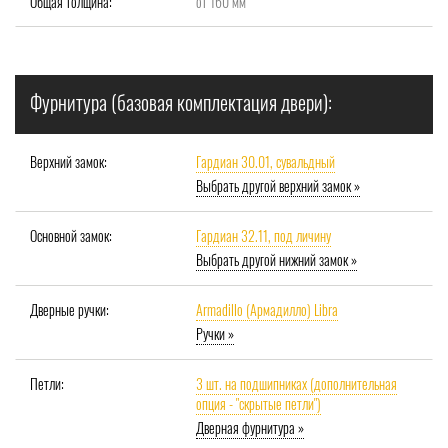
Общая толщина:
от 160 мм
Фурнитура (базовая комплектация двери):
Верхний замок:
Гардиан 30.01, сувальдный
Выбрать другой верхний замок »
Основной замок:
Гардиан 32.11, под личину
Выбрать другой нижний замок »
Дверные ручки:
Armadillo (Армадилло) Libra
Ручки »
Петли:
3 шт. на подшипниках (дополнительная
опция - "скрытые петли")
Дверная фурнитура »