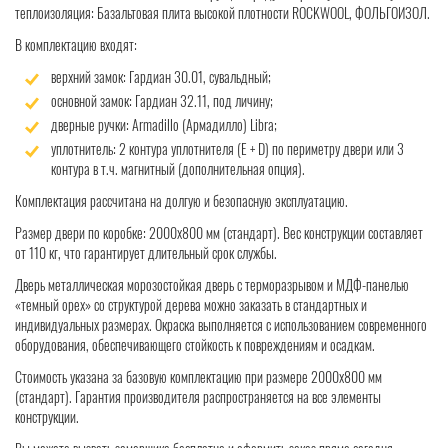
теплоизоляция: Базальтовая плита высокой плотности ROCKWOOL, ФОЛЬГОИЗОЛ.
В комплектацию входят:
верхний замок: Гардиан 30.01, сувальдный;
основной замок: Гардиан 32.11, под личину;
дверные ручки: Armadillo (Армадилло) Libra;
уплотнитель: 2 контура уплотнителя (Е + D) по периметру двери или 3
контура в т.ч. магнитный (дополнительная опция).
Комплектация рассчитана на долгую и безопасную эксплуатацию.
Размер двери по коробке: 2000x800 мм (стандарт). Вес конструкции составляет
от 110 кг, что гарантирует длительный срок службы.
Дверь металлическая морозостойкая дверь с терморазрывом и МДФ-панелью
«темный орех» со структурой дерева можно заказать в стандартных и
индивидуальных размерах. Окраска выполняется с использованием современного
оборудования, обеспечивающего стойкость к повреждениям и осадкам.
Стоимость указана за базовую комплектацию при размере 2000x800 мм
(стандарт). Гарантия производителя распространяется на все элементы
конструкции.