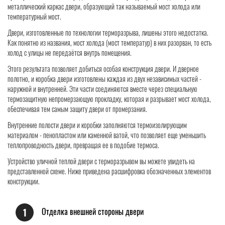
металлический каркас двери, образующий так называемый мост холода или
температурный мост.
Двери, изготовленные по технологии терморазрыва, лишены этого недостатка.
Как понятно из названия, мост холода (мост температур) в них разорван, то есть
холод с улицы не передаётся внутрь помещения.
Этого результата позволяет добиться особая конструкция двери. И дверное
полотно, и коробка двери изготовлены каждая из двух независимых частей -
наружной и внутренней. Эти части соединяются вместе через специальную
термозащитную непромерзающую прокладку, которая и разрывает мост холода,
обеспечивая тем самым защиту двери от промерзания.
Внутренние полости двери и коробки заполняются термоизолирующим
материалом - пенопластом или каменной ватой, что позволяет еще уменьшить
теплопроводность двери, превращая ее в подобие термоса.
Устройство уличной теплой двери с терморазрывом вы можете увидеть на
представленной схеме. Ниже приведена расшифровка обозначенных элементов
конструкции.
Отделка внешней стороны двери
1