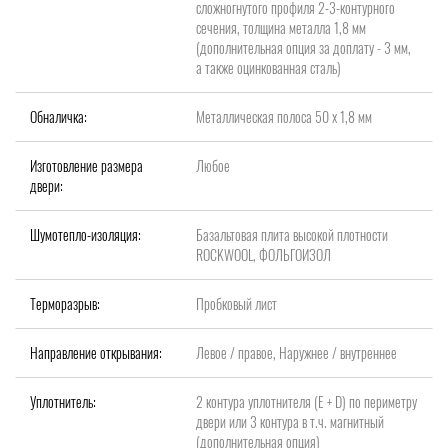
сложногнутого профиля 2-3-контурного
сечения, толщина металла 1,8 мм
(дополнительная опция за доплату - 3 мм,
а также оцинкованная сталь)
Обналичка:
Металлическая полоса 50 х 1,8 мм
Изготовление размера
Любое
двери:
Шумотепло-изоляция:
Базальтовая плита высокой плотности
ROCKWOOL, ФОЛЬГОИЗОЛ
Терморазрыв:
Пробковый лист
Направление открывания:
Левое / правое, Наружнее / внутреннее
Уплотнитель:
2 контура уплотнителя (Е + D) по периметру
двери или 3 контура в т.ч. магнитный
(дополнительная опция)