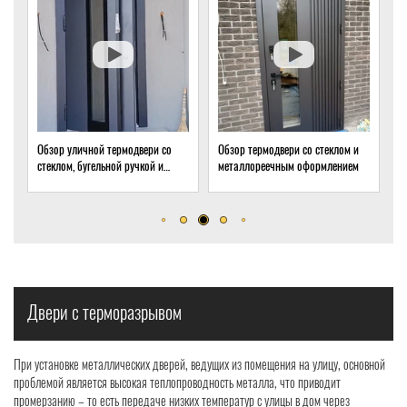
Обзор термодвери со стеклом и
Обзор термодвери с ковкой и
О
металлореечным оформлением
стеклом для подвала частного
т
дома
о
р
Двери с терморазрывом
При установке металлических дверей, ведущих из помещения на улицу, основной
проблемой является высокая теплопроводность металла, что приводит
промерзанию – то есть передаче низких температур с улицы в дом через