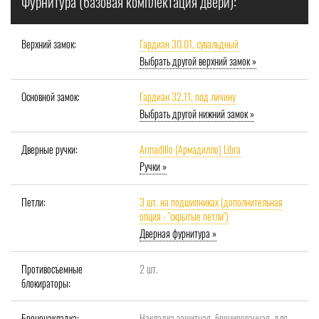
Фурнитура (базовая комплектация двери):
Верхний замок:
Гардиан 30.01, сувальдный
Выбрать другой верхний замок »
Основной замок:
Гардиан 32.11, под личину
Выбрать другой нижний замок »
Дверные ручки:
Armadillo (Армадилло) Libra
Ручки »
Петли:
3 шт. на подшипниках (дополнительная
опция - "скрытые петли")
Дверная фурнитура »
Противосъемные
2 шт.
блокираторы:
Броненакладка:
Накладка защитная, бронированная, для