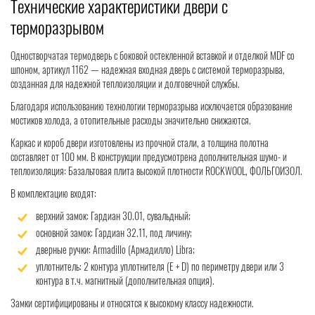
Технические характеристики двери с
терморазрывом
Одностворчатая термодверь с боковой остекленной вставкой и отделкой MDF со
шпоном, артикул 1162 — надежная входная дверь с системой терморазрыва,
созданная для надежной теплоизоляции и долговечной службы.
Благодаря использованию технологии терморазрыва исключается образование
мостиков холода, а отопительные расходы значительно снижаются.
Каркас и короб двери изготовлены из прочной стали, а толщина полотна
составляет от 100 мм. В конструкции предусмотрена дополнительная шумо- и
теплоизоляция: Базальтовая плита высокой плотности ROCKWOOL, ФОЛЬГОИЗОЛ.
В комплектацию входят:
верхний замок: Гардиан 30.01, сувальдный;
основной замок: Гардиан 32.11, под личину;
дверные ручки: Armadillo (Армадилло) Libra;
уплотнитель: 2 контура уплотнителя (Е + D) по периметру двери или 3
контура в т.ч. магнитный (дополнительная опция).
Замки сертифицированы и относятся к высокому классу надежности.