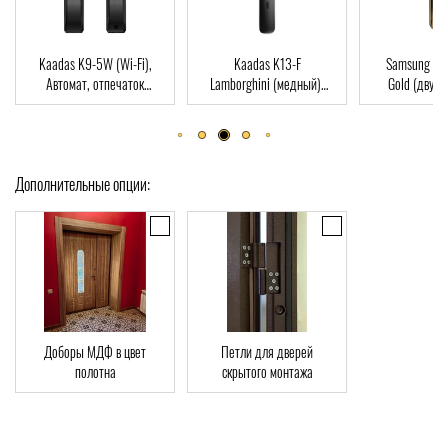
Kaadas K9-5W (Wi-Fi),
Kaadas K13-F
Samsung S
Автомат, отпечаток
Lamborghini (медный),
Gold (двухр
пальца, Wi-Fi, RFID-Card
Автомат, Face-ID,
врезная часть
отпечаток пальца, RFID-
отпечаток пал
Card
Car
Дополнительные опции:
Доборы МДФ в цвет
Петли для дверей
полотна
скрытого монтажа