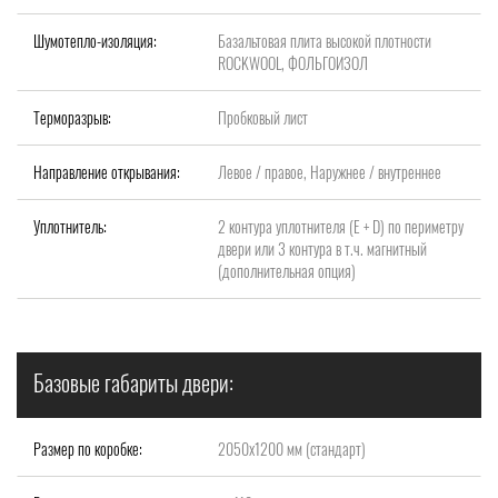
Шумотепло-изоляция:
Базальтовая плита высокой плотности
ROCKWOOL, ФОЛЬГОИЗОЛ
Терморазрыв:
Пробковый лист
Направление открывания:
Левое / правое, Наружнее / внутреннее
Уплотнитель:
2 контура уплотнителя (Е + D) по периметру
двери или 3 контура в т.ч. магнитный
(дополнительная опция)
Базовые габариты двери:
Размер по коробке:
2050x1200 мм (стандарт)