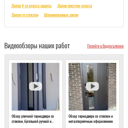
Двери 4-го класса защиты
Двери престиж-класса
Двери со стеклом
Шпонированные двери
Видеообзоры наших работ
Перейти в Видеогалерею
Обзор уличной термодвери со
Обзор термодвери со стеклом и
О
стеклом, бугельной ручкой и
металлореечным оформлением
с
скрытым доводчиком
д