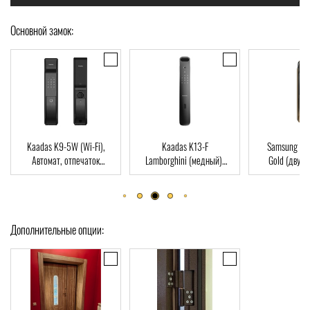
Основной замок:
Kaadas K13-F
Samsung SHP-DP728
Dircode M800
Lamborghini (медный),
Gold (двухригельная
пальца, карт
Автомат, Face-ID,
врезная часть), Автомат,
ключ, Wi-Fi, 
отпечаток пальца, RFID-
отпечаток пальца, RFID-
Card
Card
Дополнительные опции: