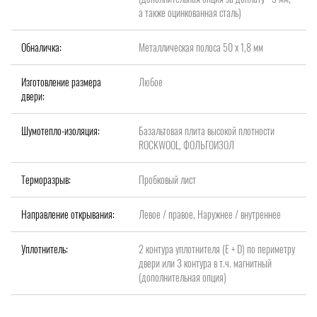
а также оцинкованная сталь)
Обналичка:
Металлическая полоса 50 х 1,8 мм
Изготовление размера
Любое
двери:
Шумотепло-изоляция:
Базальтовая плита высокой плотности
ROCKWOOL, ФОЛЬГОИЗОЛ
Терморазрыв:
Пробковый лист
Направление открывания:
Левое / правое, Наружнее / внутреннее
Уплотнитель:
2 контура уплотнителя (Е + D) по периметру
двери или 3 контура в т.ч. магнитный
(дополнительная опция)