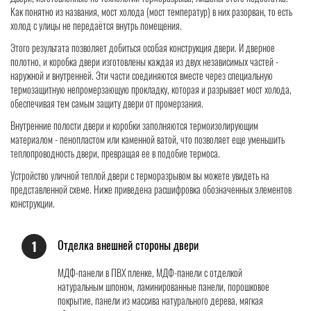
Как понятно из названия, мост холода (мост температур) в них разорван, то есть
холод с улицы не передаётся внутрь помещения.
Этого результата позволяет добиться особая конструкция двери. И дверное
полотно, и коробка двери изготовлены каждая из двух независимых частей -
наружной и внутренней. Эти части соединяются вместе через специальную
термозащитную непромерзающую прокладку, которая и разрывает мост холода,
обеспечивая тем самым защиту двери от промерзания.
Внутренние полости двери и коробки заполняются термоизолирующим
материалом - пенопластом или каменной ватой, что позволяет еще уменьшить
теплопроводность двери, превращая ее в подобие термоса.
Устройство уличной теплой двери с терморазрывом вы можете увидеть на
представленной схеме. Ниже приведена расшифровка обозначенных элементов
конструкции.
Отделка внешней стороны двери
1
МДФ-панели в ПВХ пленке, МДФ-панели с отделкой
натуральным шпоном, ламинированные панели, порошковое
покрытие, панели из массива натурального дерева, мягкая