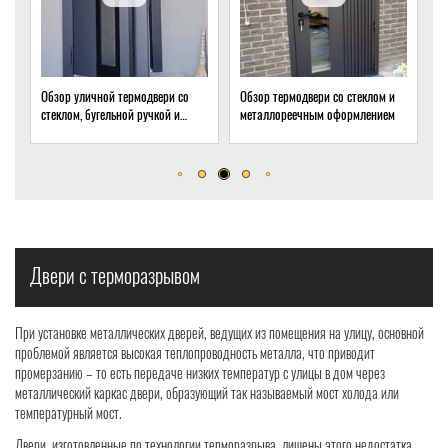
Обзор термодвери со стеклом и
Обзор термодвери с ковкой и
О
металлореечным оформлением
стеклом для подвала частного
т
дома
о
р
Двери с терморазрывом
При установке металлических дверей, ведущих из помещения на улицу, основной
проблемой является высокая теплопроводность металла, что приводит
промерзанию – то есть передаче низких температур с улицы в дом через
металлический каркас двери, образующий так называемый мост холода или
температурный мост.
Двери, изготовленные по технологии терморазрыва, лишены этого недостатка.