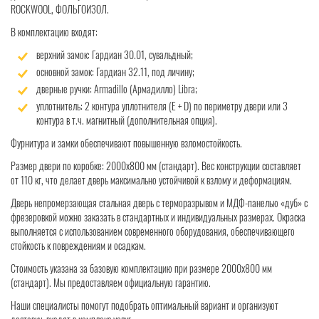
ROCKWOOL, ФОЛЬГОИЗОЛ.
В комплектацию входят:
верхний замок: Гардиан 30.01, сувальдный;
основной замок: Гардиан 32.11, под личину;
дверные ручки: Armadillo (Армадилло) Libra;
уплотнитель: 2 контура уплотнителя (Е + D) по периметру двери или 3
контура в т.ч. магнитный (дополнительная опция).
Фурнитура и замки обеспечивают повышенную взломостойкость.
Размер двери по коробке: 2000x800 мм (стандарт). Вес конструкции составляет
от 110 кг, что делает дверь максимально устойчивой к взлому и деформациям.
Дверь непромерзающая стальная дверь с терморазрывом и МДФ-панелью «дуб» с
фрезеровкой можно заказать в стандартных и индивидуальных размерах. Окраска
выполняется с использованием современного оборудования, обеспечивающего
стойкость к повреждениям и осадкам.
Стоимость указана за базовую комплектацию при размере 2000x800 мм
(стандарт). Мы предоставляем официальную гарантию.
Наши специалисты помогут подобрать оптимальный вариант и организуют