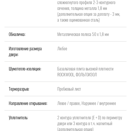
сложногнутого профиля 2-3-контурного
сечения, толщина металла 1,8 мм
(дополнительная опция за доплату - 3 мм,
а также оцинкованная сталь)
Обналичка:
Металлическая полоса 50 х 1,8 мм
Изготовление размера
Любое
двери:
Шумотепло-изоляция:
Базальтовая плита высокой плотности
ROCKWOOL, ФОЛЬГОИЗОЛ
Терморазрыв:
Пробковый лист
Направление открывания:
Левое / правое, Наружнее / внутреннее
Уплотнитель:
2 контура уплотнителя (Е + D) по периметру
двери или 3 контура в т.ч. магнитный
(дополнительная опция)