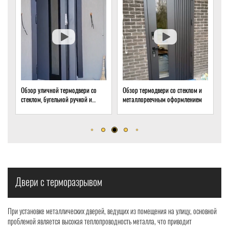
Обзор термодвери со стеклом и
Обзор термодвери с ковкой и
О
металлореечным оформлением
стеклом для подвала частного
т
дома
о
р
Двери с терморазрывом
При установке металлических дверей, ведущих из помещения на улицу, основной
проблемой является высокая теплопроводность металла, что приводит