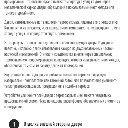
промерзанию – то есть передаче низких температур с улицы в дом через
металлический каркас двери, образующий так называемый мост холода или
температурный мост.
Двери, изготовленные по технологии терморазрыва, лишены этого недостатка.
Как понятно из названия, мост холода (мост температур) в них разорван, то есть
холод с улицы не передаётся внутрь помещения.
Этого результата позволяет добиться особая конструкция двери. И дверное
полотно, и коробка двери изготовлены каждая из двух независимых частей -
наружной и внутренней. Эти части соединяются вместе через специальную
термозащитную непромерзающую прокладку, которая и разрывает мост холода,
обеспечивая тем самым защиту двери от промерзания.
Внутренние полости двери и коробки заполняются термоизолирующим
материалом - пенопластом или каменной ватой, что позволяет еще уменьшить
теплопроводность двери, превращая ее в подобие термоса.
Устройство уличной теплой двери с терморазрывом вы можете увидеть на
представленной схеме. Ниже приведена расшифровка обозначенных элементов
конструкции.
Отделка внешней стороны двери
1