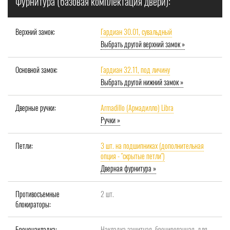
Фурнитура (базовая комплектация двери):
Верхний замок:
Гардиан 30.01, сувальдный
Выбрать другой верхний замок »
Основной замок:
Гардиан 32.11, под личину
Выбрать другой нижний замок »
Дверные ручки:
Armadillo (Армадилло) Libra
Ручки »
Петли:
3 шт. на подшипниках (дополнительная
опция - "скрытые петли")
Дверная фурнитура »
Противосъемные
2 шт.
блокираторы:
Броненакладка:
Накладка защитная, бронированная, для