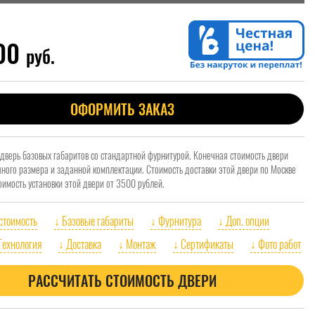
000
руб.
ОФОРМИТЬ ЗАКАЗ
 дверь базовых габаритов со стандартной фурнитурой. Конечная стоимость двери
очного размера и заданной комплектации. Стоимость доставки этой двери по Москве
оимость установки этой двери от 3500 рублей.
 стоимость
↓ Базовые габариты
↓ Фурнитура
↓ Доп. опции
Технология
↓ Доставка
↓ Монтаж
↓ Сертификаты
↓ Фото работ
РАССЧИТАТЬ СТОИМОСТЬ ДВЕРИ