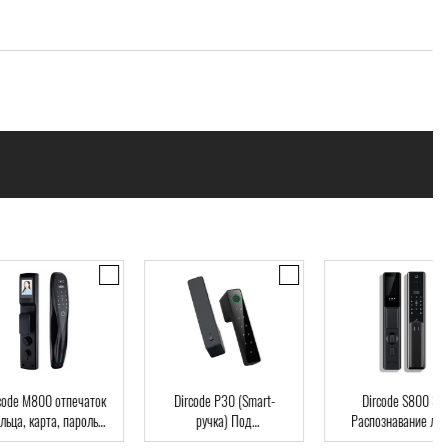
code M800 отпечаток
Dircode P30 (Smart-
Dircode S800 3D
льца, карта, пароль,
ручка) Под
Распознавание лиц
ч, Wi-Fi, видеоглазок
межкомнатные двери,
код, карта, приложе