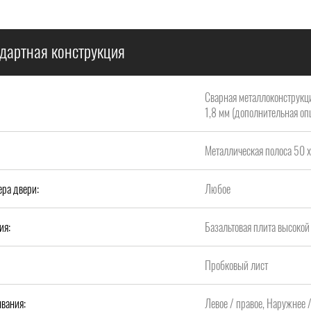
дартная конструкция
Сварная металлоконструкци
1,8 мм (дополнительная опц
Металлическая полоса 50 х
ера двери:
Любое
ия:
Базальтовая плита высок
Пробковый лист
вания:
Левое / правое, Наружнее 