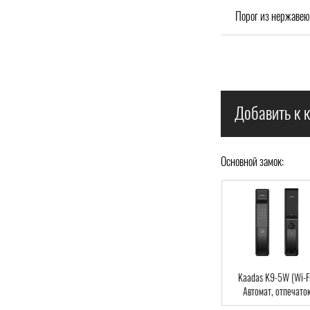
Порог из нержавею
Добавить к к
Основной замок:
Kaadas S-500,
Kaadas K9-5HB
Kaadas K9-5W (Wi-Fi
уавтомат, отпечаток
(Bluetooth), Автомат,
Автомат, отпечаток
ца, Bluetooth, RFID-
отпечаток пальца,
пальца, Wi-Fi, RFID-C