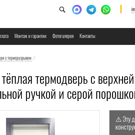
i
плата
Монтаж и гарантии
Фотогалерея
Контакты
ери с терморазрывом
/
тёплая термодверь с верхней
льной ручкой и серой порошк
⚠️ Эту 
констру