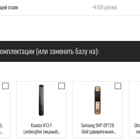
щей стали:
+4700 рублей
омплектации (или заменить базу на):
),
Kaadas K13-F
Samsung SHP-DP728
Dir
Lamborghini (медный),
Gold (двухригельная
па
ard
Автомат, Face-ID,
врезная часть), Автомат,
клю