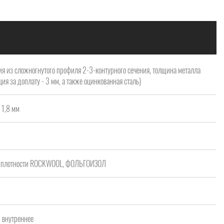
я из сложногнутого профиля 2-3-контурного сечения, толщина металла
ия за доплату - 3 мм, а также оцинкованная сталь)
 1,8 мм
ой плотности ROCKWOOL, ФОЛЬГОИЗОЛ
/ внутреннее