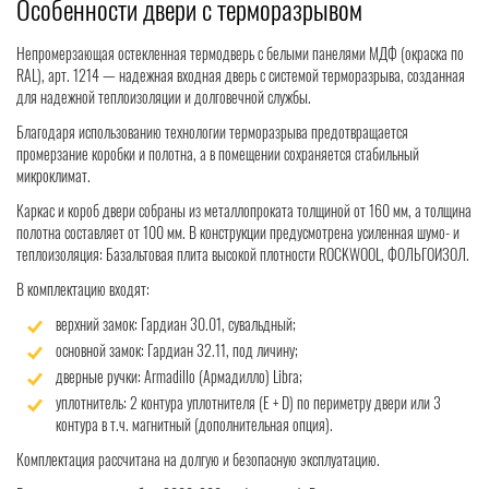
Особенности двери с терморазрывом
Непромерзающая остекленная термодверь с белыми панелями МДФ (окраска по
RAL), арт. 1214 — надежная входная дверь с системой терморазрыва, созданная
для надежной теплоизоляции и долговечной службы.
Благодаря использованию технологии терморазрыва предотвращается
промерзание коробки и полотна, а в помещении сохраняется стабильный
микроклимат.
Каркас и короб двери собраны из металлопроката толщиной от 160 мм, а толщина
полотна составляет от 100 мм. В конструкции предусмотрена усиленная шумо- и
теплоизоляция: Базальтовая плита высокой плотности ROCKWOOL, ФОЛЬГОИЗОЛ.
В комплектацию входят:
верхний замок: Гардиан 30.01, сувальдный;
основной замок: Гардиан 32.11, под личину;
дверные ручки: Armadillo (Армадилло) Libra;
уплотнитель: 2 контура уплотнителя (Е + D) по периметру двери или 3
контура в т.ч. магнитный (дополнительная опция).
Комплектация рассчитана на долгую и безопасную эксплуатацию.