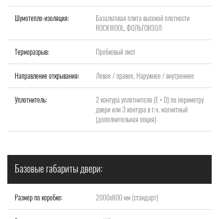
Шумотепло-изоляция:
Базальтовая плита высокой плотности
ROCKWOOL, ФОЛЬГОИЗОЛ
Терморазрыв:
Пробковый лист
Направление открывания:
Левое / правое, Наружнее / внутреннее
Уплотнитель:
2 контура уплотнителя (Е + D) по периметру
двери или 3 контура в т.ч. магнитный
(дополнительная опция)
Базовые габариты двери:
Размер по коробке:
2000x800 мм (стандарт)