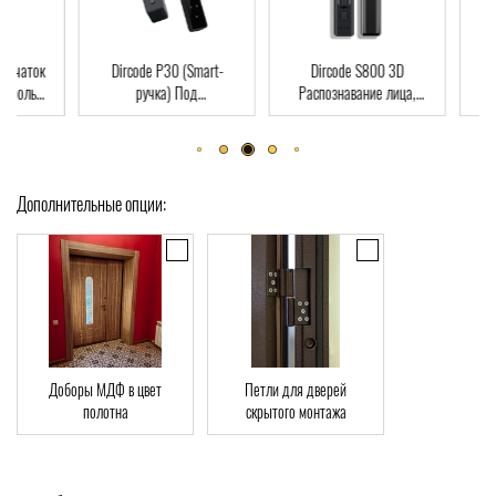
Dircode P30 (Smart-
Dircode S800 3D
Dircode
ручка) Под
Распознавание лица,
Распознаван
межкомнатные двери,
код, карта, приложение
код, карта, п
возможна установка на
WI-FI, виде
существующий замок,
интеграция в умный дом
Дополнительные опции:
Доборы МДФ в цвет
Петли для дверей
полотна
скрытого монтажа