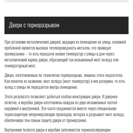
Двери с терморазрывом
При установке металлических дверей, ведущих из помещения на улицу, основной
проблемой является высокая теплопроводность металла, что приводит
промерзанию – то есть передаче низких температур с улицы в дом через
металлический каркас двери, образующий так называемый мост холода или
температурный мост.
Двери, изготовленные по технологии терморазрыва, лишены этого недостатка.
Как понятно из названия, мост холода (мост температур) в них разорван, то есть
холод с улицы не передаётся внутрь помещения.
Этого результата позволяет добиться особая конструкция двери. И дверное
полотно, и коробка двери изготовлены каждая из двух независимых частей -
наружной и внутренней. Эти части соединяются вместе через специальную
термозащитную непромерзающую прокладку, которая и разрывает мост холода,
обеспечивая тем самым защиту двери от промерзания.
Внутренние полости двери и коробки заполняются термоизолирующим