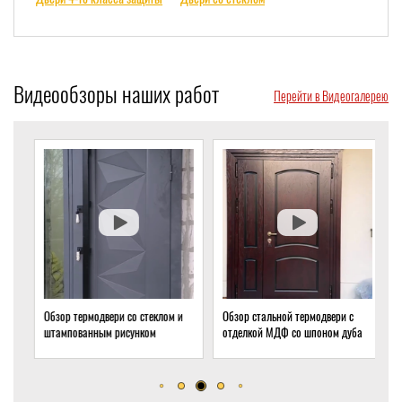
Видеообзоры наших работ
Перейти в Видеогалерею
Обзор термодвери со стеклом и
Обзор стальной термодвери с
О
штампованным рисунком
отделкой МДФ со шпоном дуба
з