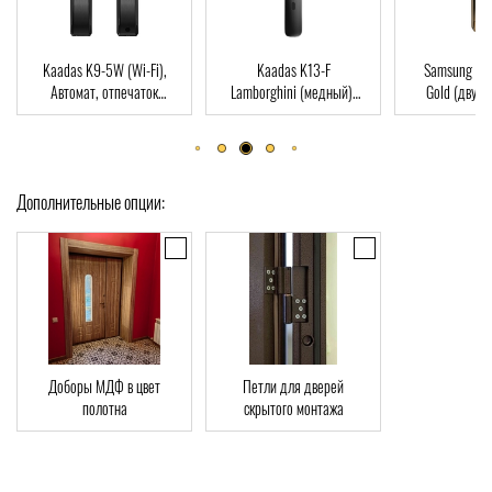
Kaadas K9-5W (Wi-Fi),
Kaadas K13-F
Samsung SHP-DP72
Автомат, отпечаток
Lamborghini (медный),
Gold (двухригельна
пальца, Wi-Fi, RFID-Card
Автомат, Face-ID,
врезная часть), Автом
отпечаток пальца, RFID-
отпечаток пальца, RF
Card
Card
Дополнительные опции:
Доборы МДФ в цвет
Петли для дверей
полотна
скрытого монтажа