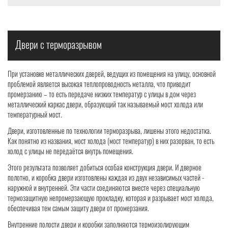
Двери с терморазрывом
При установке металлических дверей, ведущих из помещения на улицу, основной
проблемой является высокая теплопроводность металла, что приводит
промерзанию – то есть передаче низких температур с улицы в дом через
металлический каркас двери, образующий так называемый мост холода или
температурный мост.
Двери, изготовленные по технологии терморазрыва, лишены этого недостатка.
Как понятно из названия, мост холода (мост температур) в них разорван, то есть
холод с улицы не передаётся внутрь помещения.
Этого результата позволяет добиться особая конструкция двери. И дверное
полотно, и коробка двери изготовлены каждая из двух независимых частей -
наружной и внутренней. Эти части соединяются вместе через специальную
термозащитную непромерзающую прокладку, которая и разрывает мост холода,
обеспечивая тем самым защиту двери от промерзания.
Внутренние полости двери и коробки заполняются термоизолирующим