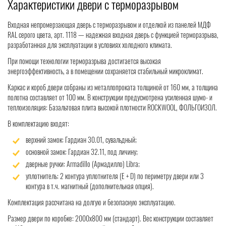
Характеристики двери с терморазрывом
Входная непромерзающая дверь с терморазрывом и отделкой из панелей МДФ
RAL серого цвета, арт. 1118 — надежная входная дверь с функцией терморазрыва,
разработанная для эксплуатации в условиях холодного климата.
При помощи технологии терморазрыва достигается высокая
энергоэффективность, а в помещении сохраняется стабильный микроклимат.
Каркас и короб двери собраны из металлопроката толщиной от 160 мм, а толщина
полотна составляет от 100 мм. В конструкции предусмотрена усиленная шумо- и
теплоизоляция: Базальтовая плита высокой плотности ROCKWOOL, ФОЛЬГОИЗОЛ.
В комплектацию входят:
верхний замок: Гардиан 30.01, сувальдный;
основной замок: Гардиан 32.11, под личину;
дверные ручки: Armadillo (Армадилло) Libra;
уплотнитель: 2 контура уплотнителя (Е + D) по периметру двери или 3
контура в т.ч. магнитный (дополнительная опция).
Комплектация рассчитана на долгую и безопасную эксплуатацию.
Размер двери по коробке: 2000x800 мм (стандарт). Вес конструкции составляет