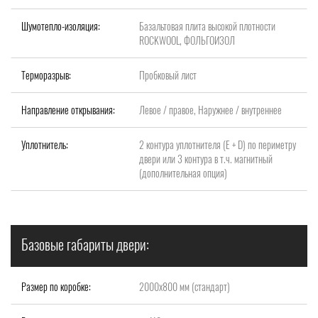
Шумотепло-изоляция:
Базальтовая плита высокой плотности
ROCKWOOL, ФОЛЬГОИЗОЛ
Терморазрыв:
Пробковый лист
Направление открывания:
Левое / правое, Наружнее / внутреннее
Уплотнитель:
2 контура уплотнителя (Е + D) по периметру
двери или 3 контура в т.ч. магнитный
(дополнительная опция)
Базовые габариты двери:
Размер по коробке:
2000x800 мм (стандарт)