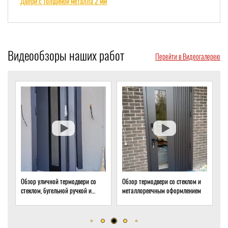
Двери с толщиной металла 2 мм
Видеообзоры наших работ
Перейти в Видеогалерею
личной термодвери со
Обзор термодвери со стеклом и
Обзор термодвери 
, бугельной ручкой и
металлореечным оформлением
стеклом для подв
м доводчиком
дома