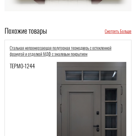
Похожие товары
Смотреть Больше
олуторная термодверь с остекленной
Входная термодверь с панелями
с эмалевым покрытием
остеклением и бугельной ручко
ТЕРМО-981