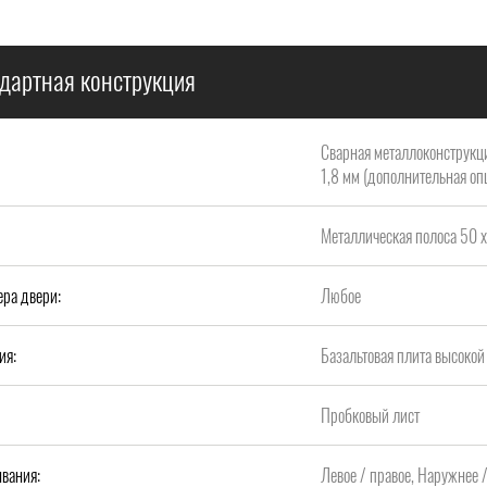
дартная конструкция
Сварная металлоконструкци
1,8 мм (дополнительная опц
Металлическая полоса 50 х
ера двери:
Любое
ия:
Базальтовая плита высок
Пробковый лист
вания:
Левое / правое, Наружнее 