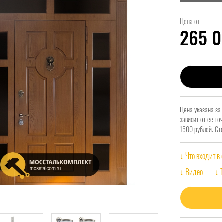
Цена от
265 
Цена указана за
зависит от ее т
1500 рублей. Ст
↓ Что входит в
↓ Видео
↓ 