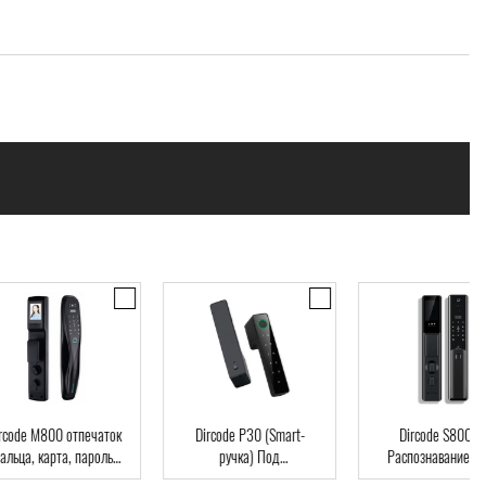
code M800 отпечаток
Dircode P30 (Smart-
Dircode S800 3D
льца, карта, пароль,
ручка) Под
Распознавание лиц
ч, Wi-Fi, видеоглазок
межкомнатные двери,
код, карта, приложе