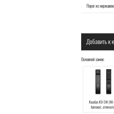
Порог из нержавею
Добавить к к
Основной замок:
Kaadas S-500,
Kaadas K9-5HB
Kaadas K9-5W (Wi-Fi
уавтомат, отпечаток
(Bluetooth), Автомат,
Автомат, отпечаток
ца, Bluetooth, RFID-
отпечаток пальца,
пальца, Wi-Fi, RFID-C