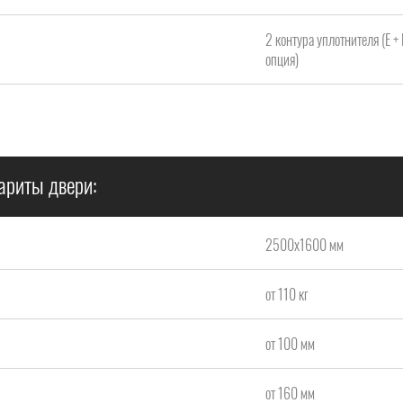
2 контура уплотнителя (Е +
опция)
ариты двери:
2500х1600 мм
от 110 кг
от 100 мм
от 160 мм