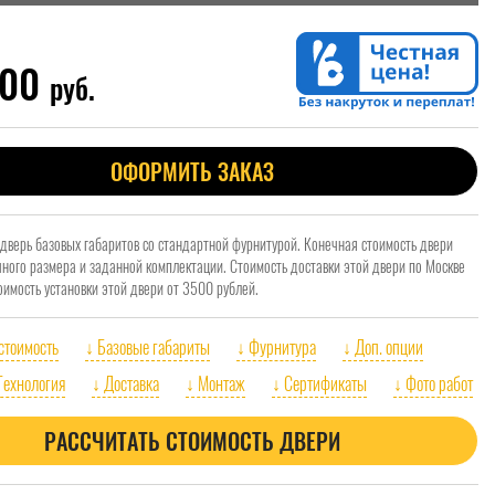
000
руб.
ОФОРМИТЬ ЗАКАЗ
 дверь базовых габаритов со стандартной фурнитурой. Конечная стоимость двери
очного размера и заданной комплектации. Стоимость доставки этой двери по Москве
оимость установки этой двери от 3500 рублей.
 стоимость
↓ Базовые габариты
↓ Фурнитура
↓ Доп. опции
Технология
↓ Доставка
↓ Монтаж
↓ Сертификаты
↓ Фото работ
РАССЧИТАТЬ СТОИМОСТЬ ДВЕРИ