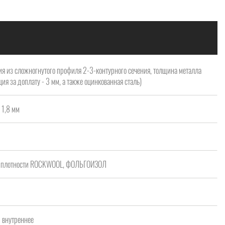
я из сложногнутого профиля 2-3-контурного сечения, толщина металла
ия за доплату - 3 мм, а также оцинкованная сталь)
 1,8 мм
ой плотности ROCKWOOL, ФОЛЬГОИЗОЛ
/ внутреннее