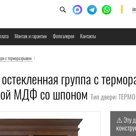
i
плата
Монтаж и гарантии
Фотогалерея
Контакты
ери с терморазрывом
/
 остекленная группа с термор
кой МДФ со шпоном
Тип двери: ТЕРМО
⚠️ Эту 
констру