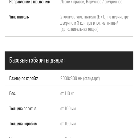
Направление открывания:
Левое / правое, Наружнее / внутреннее
Уплотнитель:
2 контура уплотнителя (Е + D) по периметру
двери или 3 контура в т.ч. магнитный
(дополнительная опция)
Базовые габариты двери:
Размер по коробке:
2000x800 мм (стандарт)
Вес:
от 110 кг
Толщина полотна:
от 100 мм
Толщина коробки:
от 160 мм