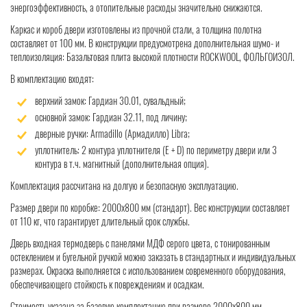
энергоэффективность, а отопительные расходы значительно снижаются.
Каркас и короб двери изготовлены из прочной стали, а толщина полотна
составляет от 100 мм. В конструкции предусмотрена дополнительная шумо- и
теплоизоляция: Базальтовая плита высокой плотности ROCKWOOL, ФОЛЬГОИЗОЛ.
В комплектацию входят:
верхний замок: Гардиан 30.01, сувальдный;
основной замок: Гардиан 32.11, под личину;
дверные ручки: Armadillo (Армадилло) Libra;
уплотнитель: 2 контура уплотнителя (Е + D) по периметру двери или 3
контура в т.ч. магнитный (дополнительная опция).
Комплектация рассчитана на долгую и безопасную эксплуатацию.
Размер двери по коробке: 2000x800 мм (стандарт). Вес конструкции составляет
от 110 кг, что гарантирует длительный срок службы.
Дверь входная термодверь с панелями МДФ серого цвета, с тонированным
остеклением и бугельной ручкой можно заказать в стандартных и индивидуальных
размерах. Окраска выполняется с использованием современного оборудования,
обеспечивающего стойкость к повреждениям и осадкам.
Стоимость указана за базовую комплектацию при размере 2000x800 мм