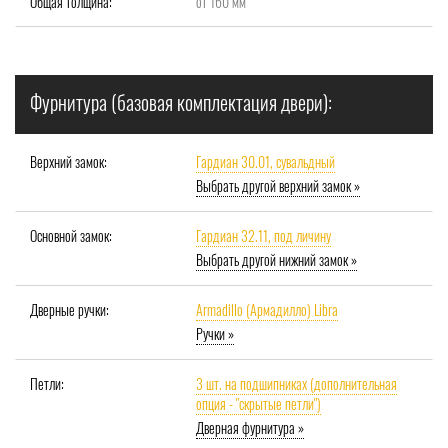
Общая толщина:
от 160 мм
Фурнитура (базовая комплектация двери):
Верхний замок:
Гардиан 30.01, сувальдный
Выбрать другой верхний замок »
Основной замок:
Гардиан 32.11, под личину
Выбрать другой нижний замок »
Дверные ручки:
Armadillo (Армадилло) Libra
Ручки »
Петли:
3 шт. на подшипниках (дополнительная
опция - "скрытые петли")
Дверная фурнитура »