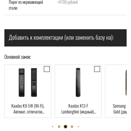
Порог из нержавеющей
+4700 рублей
стали:
Добавить к комплектации (или заменить базу на):
Основной замок:
Kaadas K9-5W (Wi-Fi),
Kaadas K13-F
Samsung S
Автомат, отпечаток
Lamborghini (медный),
Gold (двухр
пальца, Wi-Fi, RFID-Card
Автомат, Face-ID,
врезная часть
отпечаток пальца, RFID-
отпечаток пал
Card
Car