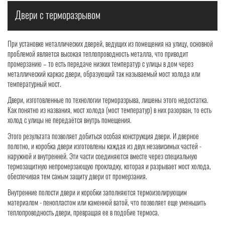
Двери с терморазрывом
При установке металлических дверей, ведущих из помещения на улицу, основной
проблемой является высокая теплопроводность металла, что приводит
промерзанию – то есть передаче низких температур с улицы в дом через
металлический каркас двери, образующий так называемый мост холода или
температурный мост.
Двери, изготовленные по технологии терморазрыва, лишены этого недостатка.
Как понятно из названия, мост холода (мост температур) в них разорван, то есть
холод с улицы не передаётся внутрь помещения.
Этого результата позволяет добиться особая конструкция двери. И дверное
полотно, и коробка двери изготовлены каждая из двух независимых частей -
наружной и внутренней. Эти части соединяются вместе через специальную
термозащитную непромерзающую прокладку, которая и разрывает мост холода,
обеспечивая тем самым защиту двери от промерзания.
Внутренние полости двери и коробки заполняются термоизолирующим
материалом - пенопластом или каменной ватой, что позволяет еще уменьшить
теплопроводность двери, превращая ее в подобие термоса.