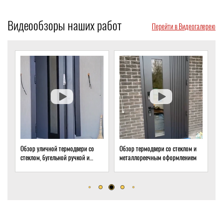
Видеообзоры наших работ
Перейти в Видеогалерею
Обзор уличной термодвери со
Обзор термодвери со стеклом и
Обзор тер
стеклом, бугельной ручкой и
металлореечным оформлением
стеклом д
скрытым доводчиком
дома