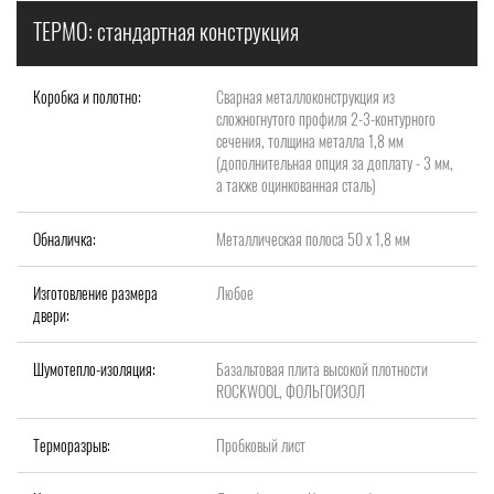
ТЕРМО: стандартная конструкция
Коробка и полотно:
Сварная металлоконструкция из
сложногнутого профиля 2-3-контурного
сечения, толщина металла 1,8 мм
(дополнительная опция за доплату - 3 мм,
а также оцинкованная сталь)
Обналичка:
Металлическая полоса 50 х 1,8 мм
Изготовление размера
Любое
двери:
Шумотепло-изоляция:
Базальтовая плита высокой плотности
ROCKWOOL, ФОЛЬГОИЗОЛ
Терморазрыв:
Пробковый лист