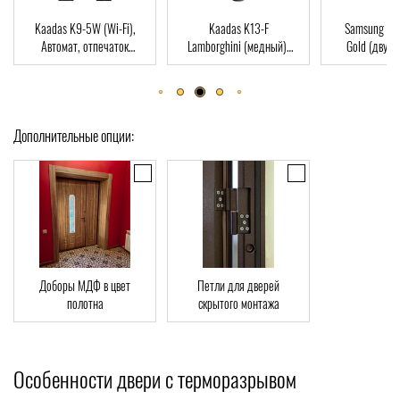
,
Kaadas K13-F
Samsung SHP-DP728
Dircode 
Lamborghini (медный),
Gold (двухригельная
пальца,
rd
Автомат, Face-ID,
врезная часть), Автомат,
ключ, Wi-
отпечаток пальца, RFID-
отпечаток пальца, RFID-
Card
Card
Дополнительные опции:
Доборы МДФ в цвет
Петли для дверей
полотна
скрытого монтажа
Особенности двери с терморазрывом