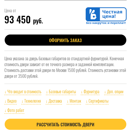
Цена от
93 450
руб.
ОФОРМИТЬ ЗАКАЗ
Цена указана за дверь базовых габаритов со стандартной фурнитурой. Конечная
стоимость двери зависит от ее точного размера и заданной комплектации.
Стоимость доставки этой двери по Москве 1500 рублей. Стоимость установки этой
двери от 3500 рублей.
↓ Что входит в стоимость
↓ Базовые габариты
↓ Фурнитура
↓ Доп. опции
↓ Видео
↓ Технология
↓ Доставка
↓ Монтаж
↓ Сертификаты
↓ Фото работ
РАССЧИТАТЬ СТОИМОСТЬ ДВЕРИ