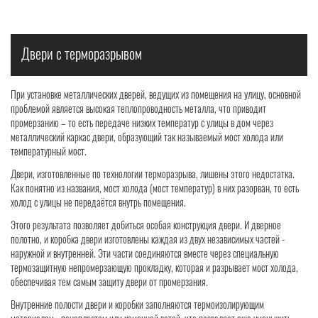
Двери с терморазрывом
При установке металлических дверей, ведущих из помещения на улицу, основной
проблемой является высокая теплопроводность металла, что приводит
промерзанию – то есть передаче низких температур с улицы в дом через
металлический каркас двери, образующий так называемый мост холода или
температурный мост.
Двери, изготовленные по технологии терморазрыва, лишены этого недостатка.
Как понятно из названия, мост холода (мост температур) в них разорван, то есть
холод с улицы не передаётся внутрь помещения.
Этого результата позволяет добиться особая конструкция двери. И дверное
полотно, и коробка двери изготовлены каждая из двух независимых частей -
наружной и внутренней. Эти части соединяются вместе через специальную
термозащитную непромерзающую прокладку, которая и разрывает мост холода,
обеспечивая тем самым защиту двери от промерзания.
Внутренние полости двери и коробки заполняются термоизолирующим