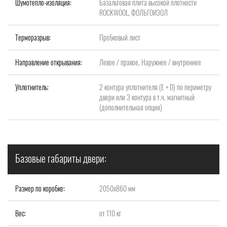
Шумотепло-изоляция:
Базальтовая плита высокой плотности
ROCKWOOL, ФОЛЬГОИЗОЛ
Терморазрыв:
Пробковый лист
Направление открывания:
Левое / правое, Наружнее / внутреннее
Уплотнитель:
2 контура уплотнителя (Е + D) по периметру
двери или 3 контура в т.ч. магнитный
(дополнительная опция)
Базовые габариты двери:
Размер по коробке:
2050x860 мм
Вес:
от 110 кг