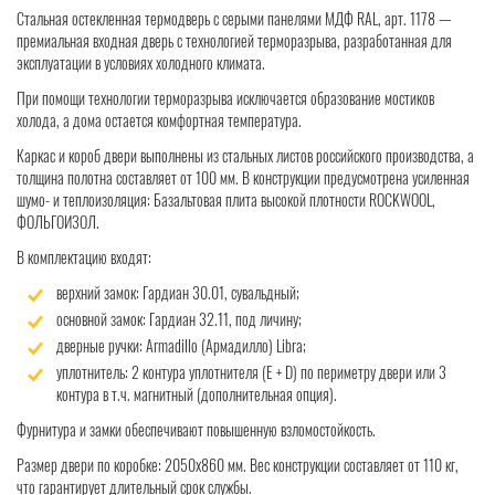
Стальная остекленная термодверь с серыми панелями МДФ RAL, арт. 1178 —
премиальная входная дверь с технологией терморазрыва, разработанная для
эксплуатации в условиях холодного климата.
При помощи технологии терморазрыва исключается образование мостиков
холода, а дома остается комфортная температура.
Каркас и короб двери выполнены из стальных листов российского производства, а
толщина полотна составляет от 100 мм. В конструкции предусмотрена усиленная
шумо- и теплоизоляция: Базальтовая плита высокой плотности ROCKWOOL,
ФОЛЬГОИЗОЛ.
В комплектацию входят:
верхний замок: Гардиан 30.01, сувальдный;
основной замок: Гардиан 32.11, под личину;
дверные ручки: Armadillo (Армадилло) Libra;
уплотнитель: 2 контура уплотнителя (Е + D) по периметру двери или 3
контура в т.ч. магнитный (дополнительная опция).
Фурнитура и замки обеспечивают повышенную взломостойкость.
Размер двери по коробке: 2050x860 мм. Вес конструкции составляет от 110 кг,
что гарантирует длительный срок службы.