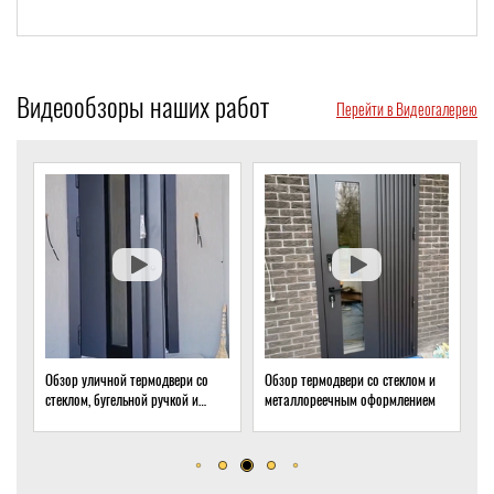
Видеообзоры наших работ
Перейти в Видеогалерею
и со
Обзор термодвери со стеклом и
Обзор термодвери с ковкой и
 и
металлореечным оформлением
стеклом для подвала частного
дома