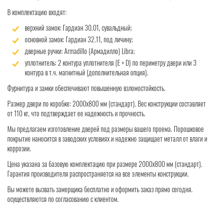
В комплектацию входят:
верхний замок: Гардиан 30.01, сувальдный;
основной замок: Гардиан 32.11, под личину;
дверные ручки: Armadillo (Армадилло) Libra;
уплотнитель: 2 контура уплотнителя (Е + D) по периметру двери или 3
контура в т.ч. магнитный (дополнительная опция).
Фурнитура и замки обеспечивают повышенную взломостойкость.
Размер двери по коробке: 2000x800 мм (стандарт). Вес конструкции составляет
от 110 кг, что подтверждает ее надежность и прочность.
Мы предлагаем изготовление дверей под размеры вашего проема. Порошковое
покрытие наносится в заводских условиях и надежно защищает металл от влаги и
коррозии.
Цена указана за базовую комплектацию при размере 2000x800 мм (стандарт).
Гарантия производителя распространяется на все элементы конструкции.
Вы можете вызвать замерщика бесплатно и оформить заказ прямо сегодня.
осуществляются по согласованию с клиентом.