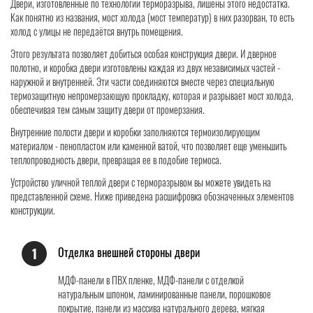
Двери, изготовленные по технологии терморазрыва, лишены этого недостатка.
Как понятно из названия, мост холода (мост температур) в них разорван, то есть
холод с улицы не передаётся внутрь помещения.
Этого результата позволяет добиться особая конструкция двери. И дверное
полотно, и коробка двери изготовлены каждая из двух независимых частей -
наружной и внутренней. Эти части соединяются вместе через специальную
термозащитную непромерзающую прокладку, которая и разрывает мост холода,
обеспечивая тем самым защиту двери от промерзания.
Внутренние полости двери и коробки заполняются термоизолирующим
материалом - пенопластом или каменной ватой, что позволяет еще уменьшить
теплопроводность двери, превращая ее в подобие термоса.
Устройство уличной теплой двери с терморазрывом вы можете увидеть на
представленной схеме. Ниже приведена расшифровка обозначенных элементов
конструкции.
Отделка внешней стороны двери
1
МДФ-панели в ПВХ пленке, МДФ-панели с отделкой
натуральным шпоном, ламинированные панели, порошковое
покрытие, панели из массива натурального дерева, мягкая