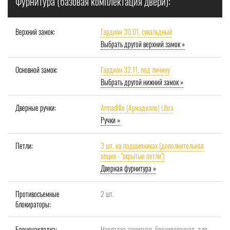
Фурнитура (базовая комплектация двери):
Верхний замок:
Гардиан 30.01, сувальдный
Выбрать другой верхний замок »
Основной замок:
Гардиан 32.11, под личину
Выбрать другой нижний замок »
Дверные ручки:
Armadillo (Армадилло) Libra
Ручки »
Петли:
3 шт. на подшипниках (дополнительная
опция - "скрытые петли")
Дверная фурнитура »
Противосъемные
2 шт.
блокираторы:
Броненакладка:
Накладка защитная, бронированная, для