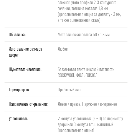
сложногнутого профиля 2-3-контурного
сечения, толщина металла 1,8 мм
(дополнительная опция за доплату - 3 мм,
а также оцинкованная сталь)
Обналичка:
Металлическая полоса 50 х 1,8 мм
Изготовление размера
Любое
двери:
Шумотепло-изоляция:
Базальтовая плита высокой плотности
ROCKWOOL, ФОЛЬГОИЗОЛ
Терморазрыв:
Пробковый лист
Направление открывания:
Левое / правое, Наружнее / внутреннее
Уплотнитель:
2 контура уплотнителя (Е + D) по периметру
двери или 3 контура в т.ч. магнитный
(дополнительная опция)