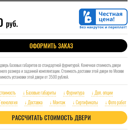
00
руб.
ОФОРМИТЬ ЗАКАЗ
 дверь базовых габаритов со стандартной фурнитурой. Конечная стоимость двери
очного размера и заданной комплектации. Стоимость доставки этой двери по Москве
оимость установки этой двери от 3500 рублей.
 стоимость
↓ Базовые габариты
↓ Фурнитура
↓ Доп. опции
Технология
↓ Доставка
↓ Монтаж
↓ Сертификаты
↓ Фото работ
РАССЧИТАТЬ СТОИМОСТЬ ДВЕРИ