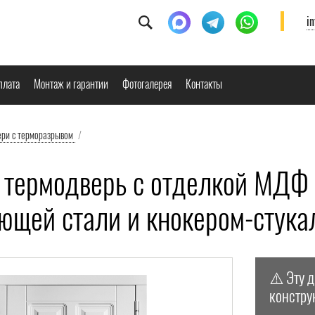
i
плата
Монтаж и гарантии
Фотогалерея
Контакты
ери с терморазрывом
/
 термодверь с отделкой МДФ б
ющей стали и кнокером-стука
⚠️ Эту 
констру