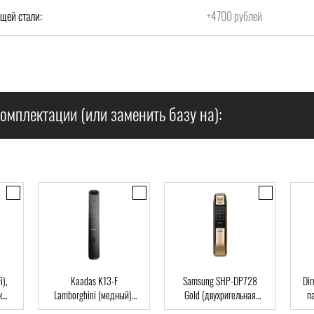
щей стали:
+4700 рублей
омплектации (или заменить базу на):
),
Kaadas K13-F
Samsung SHP-DP728
Dir
Lamborghini (медный),
Gold (двухригельная
па
ard
Автомат, Face-ID,
врезная часть), Автомат,
клю