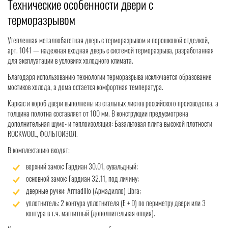
Технические особенности двери с
терморазрывом
Утепленная металлобагетная дверь с терморазрывом и порошковой отделкой,
арт. 1041 — надежная входная дверь с системой терморазрыва, разработанная
для эксплуатации в условиях холодного климата.
Благодаря использованию технологии терморазрыва исключается образование
мостиков холода, а дома остается комфортная температура.
Каркас и короб двери выполнены из стальных листов российского производства, а
толщина полотна составляет от 100 мм. В конструкции предусмотрена
дополнительная шумо- и теплоизоляция: Базальтовая плита высокой плотности
ROCKWOOL, ФОЛЬГОИЗОЛ.
В комплектацию входят:
верхний замок: Гардиан 30.01, сувальдный;
основной замок: Гардиан 32.11, под личину;
дверные ручки: Armadillo (Армадилло) Libra;
уплотнитель: 2 контура уплотнителя (Е + D) по периметру двери или 3
контура в т.ч. магнитный (дополнительная опция).