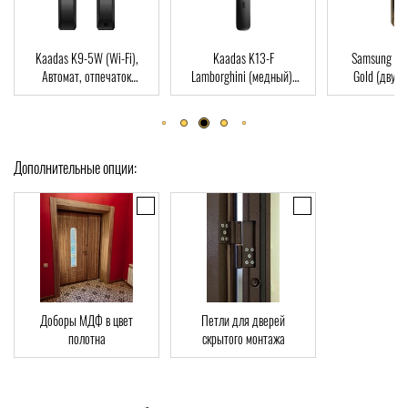
Kaadas K13-F
Samsung SHP-DP728
Dircode M
Lamborghini (медный),
Gold (двухригельная
пальца, к
d
Автомат, Face-ID,
врезная часть), Автомат,
ключ, Wi-F
отпечаток пальца, RFID-
отпечаток пальца, RFID-
Card
Card
Дополнительные опции:
Доборы МДФ в цвет
Петли для дверей
полотна
скрытого монтажа