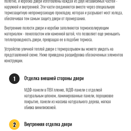
полотно, и коробка двери изготовлены каждая из двух независимых частей -
наружной и внутренней. Эти части соединяются вместе через специальную
термозащитную непромерзающую прокладку, которая и разрывает мост холода,
обеспечивая тем самым защиту двери от промерзания.
Внутренние полости двери и коробки заполняются термоизолирующим
материалом - пенопластом или каменной ватой, что позволяет еще уменьшить
теплопроводность двери, превращая ее в подобие термоса.
Устройство уличной теплой двери с терморазрывом вы можете увидеть на
представленной схеме. Ниже приведена расшифровка обозначенных элементов
конструкции.
Отделка внешней стороны двери
1
МДФ-панели в ПВХ пленке, МДФ-панели с отделкой
натуральным шпоном, ламинированные панели, порошковое
покрытие, панели из массива натурального дерева, мягкая
обивка винилискожей.
Внутренняя отделка двери
2