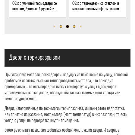
 со
Обзор термодвери со стеклом и
Обзор термодвери с ковкой и
и
металлореечным оформлением
стеклом для подвала частного
дома
Двери с терморазрывом
При установке металлических дверей, ведущих из помещения на улицу, основной
проблемой является высокая теплопроводность металла, что приводит
промерзанию – то есть передаче низких температур с улицы в дом через
металлический каркас двери, образующий так называемый мост холода или
температурный мост.
Двери, изготовленные по технологии терморазрыва, лишены этого недостатка.
Как понятно из названия, мост холода (мост температур) в них разорван, то есть
холод с улицы не передаётся внутрь помещения.
Этого результата позволяет добиться особая конструкция двери. И дверное