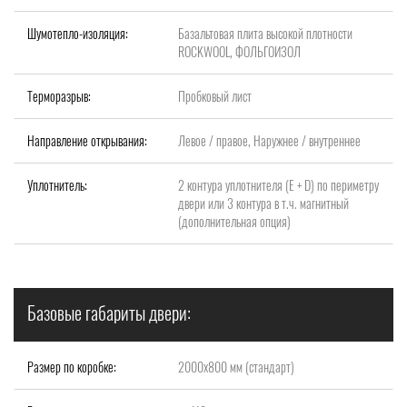
Шумотепло-изоляция:
Базальтовая плита высокой плотности
ROCKWOOL, ФОЛЬГОИЗОЛ
Терморазрыв:
Пробковый лист
Направление открывания:
Левое / правое, Наружнее / внутреннее
Уплотнитель:
2 контура уплотнителя (Е + D) по периметру
двери или 3 контура в т.ч. магнитный
(дополнительная опция)
Базовые габариты двери:
Размер по коробке:
2000x800 мм (стандарт)