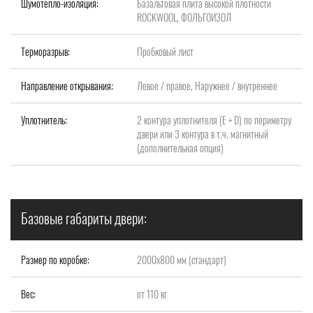
Шумотепло-изоляция:
Базальтовая плита высокой плотности
ROCKWOOL, ФОЛЬГОИЗОЛ
Терморазрыв:
Пробковый лист
Направление открывания:
Левое / правое, Наружнее / внутреннее
Уплотнитель:
2 контура уплотнителя (Е + D) по периметру
двери или 3 контура в т.ч. магнитный
(дополнительная опция)
Базовые габариты двери:
Размер по коробке:
2000x800 мм (стандарт)
Вес:
от 110 кг