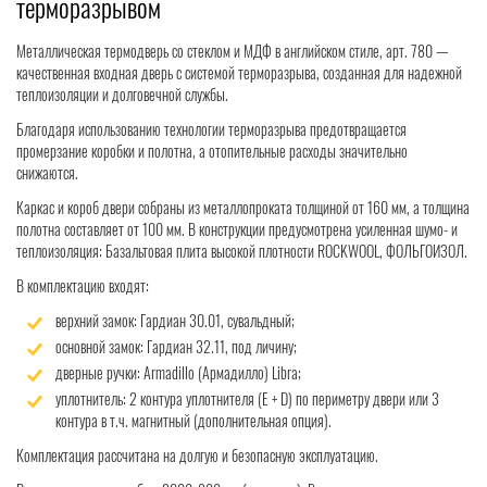
терморазрывом
Металлическая термодверь со стеклом и МДФ в английском стиле, арт. 780 —
качественная входная дверь с системой терморазрыва, созданная для надежной
теплоизоляции и долговечной службы.
Благодаря использованию технологии терморазрыва предотвращается
промерзание коробки и полотна, а отопительные расходы значительно
снижаются.
Каркас и короб двери собраны из металлопроката толщиной от 160 мм, а толщина
полотна составляет от 100 мм. В конструкции предусмотрена усиленная шумо- и
теплоизоляция: Базальтовая плита высокой плотности ROCKWOOL, ФОЛЬГОИЗОЛ.
В комплектацию входят:
верхний замок: Гардиан 30.01, сувальдный;
основной замок: Гардиан 32.11, под личину;
дверные ручки: Armadillo (Армадилло) Libra;
уплотнитель: 2 контура уплотнителя (Е + D) по периметру двери или 3
контура в т.ч. магнитный (дополнительная опция).
Комплектация рассчитана на долгую и безопасную эксплуатацию.