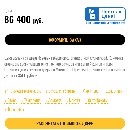
Цена от
86 400
руб.
ОФОРМИТЬ ЗАКАЗ
Цена указана за дверь базовых габаритов со стандартной фурнитурой. Конечная
стоимость двери зависит от ее точного размера и заданной комплектации.
Стоимость доставки этой двери по Москве 1500 рублей. Стоимость установки этой
двери от 3500 рублей.
↓ Что входит в стоимость
↓ Базовые габариты
↓ Фурнитура
↓ Доп. опции
↓ Видео
↓ Технология
↓ Доставка
↓ Монтаж
↓ Сертификаты
↓ Фото работ
РАССЧИТАТЬ СТОИМОСТЬ ДВЕРИ