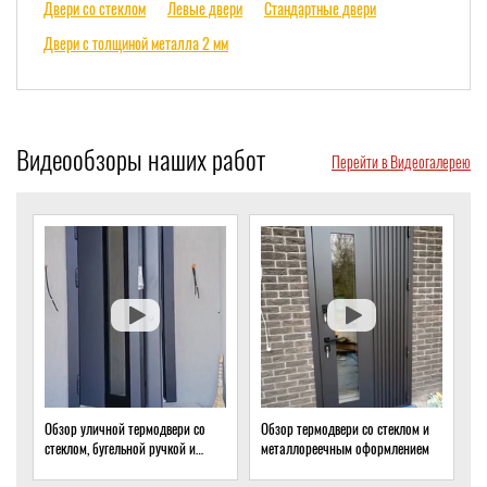
Двери со стеклом
Левые двери
Стандартные двери
Двери с толщиной металла 2 мм
Видеообзоры наших работ
Перейти в Видеогалерею
 со
Обзор термодвери со стеклом и
Обзор термодвери с ковкой и
и
металлореечным оформлением
стеклом для подвала частного
дома