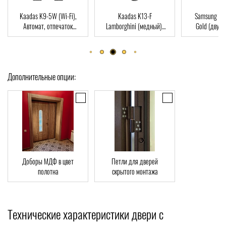
Fi),
Kaadas K13-F
Samsung SHP-DP728
Dirco
ток
Lamborghini (медный),
Gold (двухригельная
паль
-Card
Автомат, Face-ID,
врезная часть), Автомат,
ключ,
отпечаток пальца, RFID-
отпечаток пальца, RFID-
Card
Card
Дополнительные опции:
Доборы МДФ в цвет
Петли для дверей
полотна
скрытого монтажа
Технические характеристики двери с