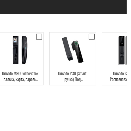
code M800 отпечаток
Dircode P30 (Smart-
Dircode S800 3D
льца, карта, пароль,
ручка) Под
Распознавание лиц
ч, Wi-Fi, видеоглазок
межкомнатные двери,
код, карта, приложе
возможна установка на
существующий замок,
интеграция в умный дом