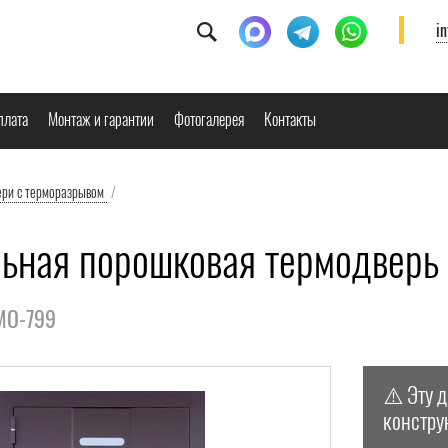
i
плата
Монтаж и гарантии
Фотогалерея
Контакты
ери с терморазрывом
/
ьная порошковая термодверь 
РМО-799
⚠️ Эту 
констру