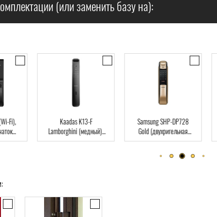
омплектации (или заменить базу на):
),
Kaadas K13-F
Samsung SHP-DP728
Dir
Lamborghini (медный),
Gold (двухригельная
па
ard
Автомат, Face-ID,
врезная часть), Автомат,
клю
отпечаток пальца, RFID-
отпечаток пальца, RFID-
Card
Card
: