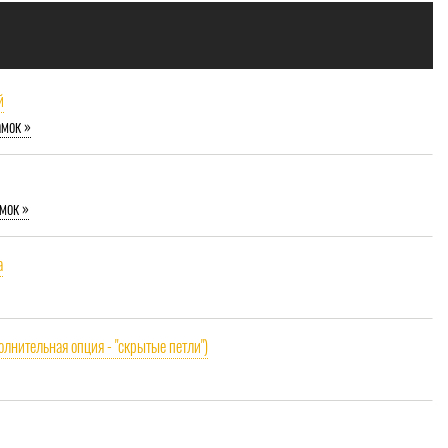
й
амок »
мок »
a
олнительная опция - "скрытые петли")