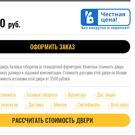
00
руб.
ОФОРМИТЬ ЗАКАЗ
 дверь базовых габаритов со стандартной фурнитурой. Конечная стоимость двери
очного размера и заданной комплектации. Стоимость доставки этой двери по Москве
оимость установки этой двери от 3500 рублей.
 стоимость
↓ Базовые габариты
↓ Фурнитура
↓ Доп. опции
Технология
↓ Доставка
↓ Монтаж
↓ Сертификаты
↓ Фото работ
РАССЧИТАТЬ СТОИМОСТЬ ДВЕРИ