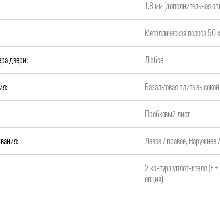
1,8 мм (дополнительная опц
Металлическая полоса 50 х
ера двери:
Любое
ия:
Базальтовая плита высок
Пробковый лист
вания:
Левое / правое, Наружнее 
2 контура уплотнителя (Е +
опция)