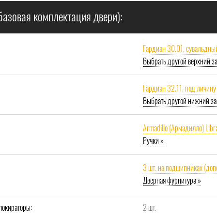
базовая комплектация двери):
Гардиан 30.01, сувальдны
Выбрать другой верхний з
Гардиан 32.11, под личину
Выбрать другой нижний за
Armadillo (Армадилло) Libr
Ручки »
3 шт. на подшипниках (доп
Дверная фурнитура »
локираторы:
2 шт.