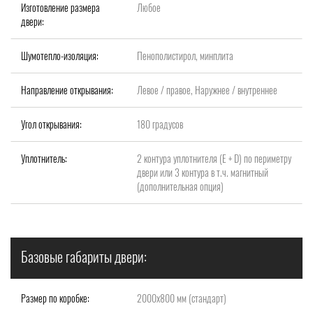
Изготовление размера
Любое
двери:
Шумотепло-изоляция:
Пенополистирол, минплита
Направление открывания:
Левое / правое, Наружнее / внутреннее
Угол открывания:
180 градусов
Уплотнитель:
2 контура уплотнителя (Е + D) по периметру
двери или 3 контура в т.ч. магнитный
(дополнительная опция)
Базовые габариты двери:
Размер по коробке:
2000x800 мм (стандарт)