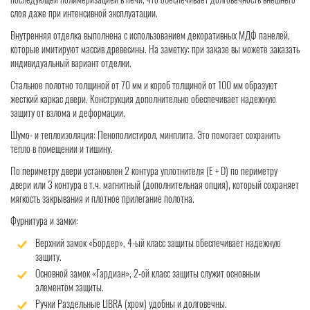
слоя даже при интенсивной эксплуатации.
Внутренняя отделка выполнена с использованием декоративных МДФ панелей,
которые имитируют массив древесины. На заметку: при заказе вы можете заказать
индивидуальный вариант отделки.
Стальное полотно толщиной от 70 мм и короб толщиной от 100 мм образуют
жесткий каркас двери. Конструкция дополнительно обеспечивает надежную
защиту от взлома и деформации.
Шумо- и теплоизоляция: Пенополистирол, минплита. Это помогает сохранить
тепло в помещении и тишину.
По периметру двери установлен 2 контура уплотнителя (Е + D) по периметру
двери или 3 контура в т.ч. магнитный (дополнительная опция), который сохраняет
мягкость закрывания и плотное прилегание полотна.
Фурнитура и замки:
Верхний замок «Бордер», 4-ый класс защиты обеспечивает надежную
защиту.
Основной замок «Гардиан», 2-ой класс защиты служит основным
элементом защиты.
Ручки Раздельные LIBRA (хром) удобны и долговечны.