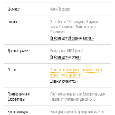
Цилиндр:
Ключ/барашек
Глазок:
Угол обзора: 180 градусов, Наружная
линза: Пластмасса, Материал линз:
Пластмасса
Выбрать другой дверной глазок »
Дверные ручки:
Раздельные LIBRA (хром)
Выбрать другие ручки »
Петли:
3 шт. на подшипниках (дополнительная
опция - "скрытые петли")
Дверная фурнитура »
Противосъемные
Противосъемные штыри-блокираторы для
блокираторы:
защиты от спиливания двери, D-10
Броненакладка:
Накладка защитная, бронированная, для