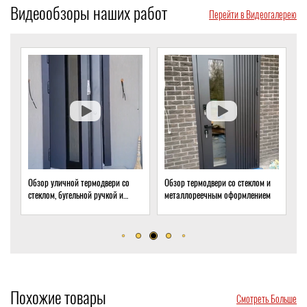
Видеообзоры наших работ
Перейти в Видеогалерею
Обзор уличной термодвери со
Обзор термодвери со стеклом и
О
стеклом, бугельной ручкой и
металлореечным оформлением
с
скрытым доводчиком
д
Похожие товары
Смотреть Больше