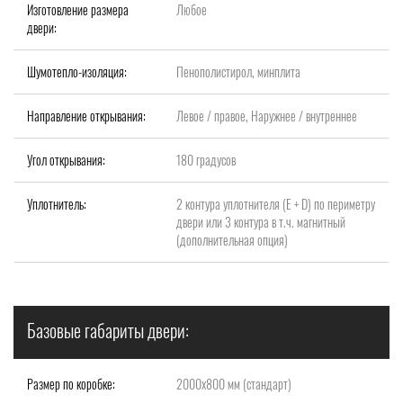
Изготовление размера
Любое
двери:
Шумотепло-изоляция:
Пенополистирол, минплита
Направление открывания:
Левое / правое, Наружнее / внутреннее
Угол открывания:
180 градусов
Уплотнитель:
2 контура уплотнителя (Е + D) по периметру
двери или 3 контура в т.ч. магнитный
(дополнительная опция)
Базовые габариты двери:
Размер по коробке:
2000x800 мм (стандарт)