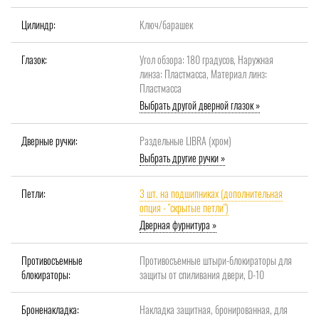
Цилиндр:
Ключ/барашек
Глазок:
Угол обзора: 180 градусов, Наружная
линза: Пластмасса, Материал линз:
Пластмасса
Выбрать другой дверной глазок »
Дверные ручки:
Раздельные LIBRA (хром)
Выбрать другие ручки »
Петли:
3 шт. на подшипниках (дополнительная
опция - "скрытые петли")
Дверная фурнитура »
Противосъемные
Противосъемные штыри-блокираторы для
блокираторы:
защиты от спиливания двери, D-10
Броненакладка:
Накладка защитная, бронированная, для