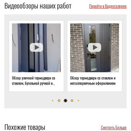
Видеообзоры наших работ
Перейти в Видеогалерею
Обзор уличной термодвери со
Обзор термодвери со стеклом и
О
стеклом, бугельной ручкой и
металлореечным оформлением
с
скрытым доводчиком
д
Похожие товары
Смотреть Больше