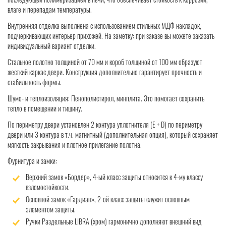
влаге и перепадам температуры.
Внутренняя отделка выполнена с использованием стильных МДФ накладок,
подчеркивающих интерьер прихожей. На заметку: при заказе вы можете заказать
индивидуальный вариант отделки.
Стальное полотно толщиной от 70 мм и короб толщиной от 100 мм образуют
жесткий каркас двери. Конструкция дополнительно гарантирует прочность и
стабильность формы.
Шумо- и теплоизоляция: Пенополистирол, минплита. Это помогает сохранить
тепло в помещении и тишину.
По периметру двери установлен 2 контура уплотнителя (Е + D) по периметру
двери или 3 контура в т.ч. магнитный (дополнительная опция), который сохраняет
мягкость закрывания и плотное прилегание полотна.
Фурнитура и замки:
Верхний замок «Бордер», 4-ый класс защиты относится к 4-му классу
взломостойкости.
Основной замок «Гардиан», 2-ой класс защиты служит основным
элементом защиты.
Ручки Раздельные LIBRA (хром) гармонично дополняют внешний вид