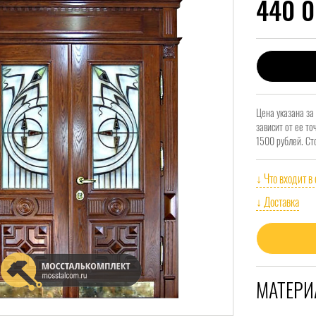
440 
Цена указана за
зависит от ее т
1500 рублей. Ст
↓ Что входит в
↓ Доставка
МАТЕРИ