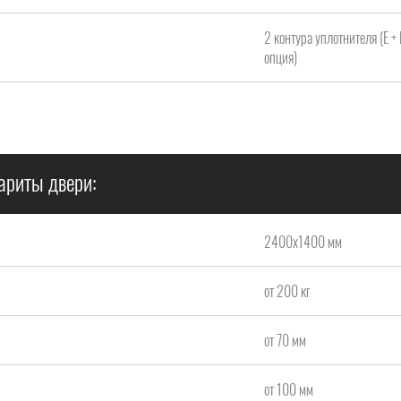
2 контура уплотнителя (Е +
опция)
ариты двери:
2400х1400 мм
от 200 кг
от 70 мм
от 100 мм