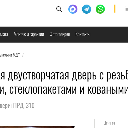
i
плата
Монтаж и гарантии
Фотогалерея
Контакты
панелями МДФ
/
я двустворчатая дверь с резь
ни, стеклопакетами и кованым
двери: ПРД-310
Цена от