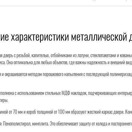
ие характеристики металлической
я дверь с резьбой, капителью, отбойниками из латуни, стеклопакетами и кован
са. Она оптимальна для любых объектов, где важны надежность и внешний вид
 и окрашивается методом порошкового напыления с последующей полимеризацией
ыполнена с использованием стильных МДФ накладок, подчеркивающих интерьер
тиры.
иной от 70 мм и короб толщиной от 100 мм образуют жесткий каркас двери. Ко
: Пенополистирол, минплита. Это обеспечивает защиту от холода и постороннег