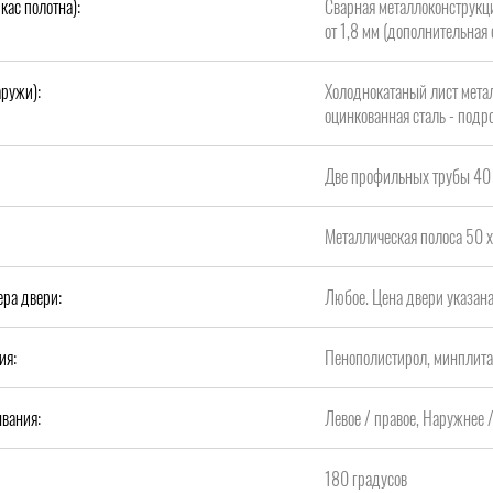
кас полотна):
Сварная металлоконструкци
от 1,8 мм (дополнительная 
аружи):
Холоднокатаный лист метал
оцинкованная сталь - подро
Две профильных трубы 40 
Металлическая полоса 50 х
ера двери:
Любое. Цена двери указан
ия:
Пенополистирол, минплит
вания:
Левое / правое, Наружнее 
180 градусов