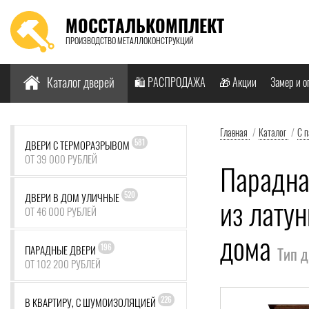
МОССТАЛЬКОМПЛЕКТ
ПРОИЗВОДСТВО МЕТАЛЛОКОНСТРУКЦИЙ
Найти:
Каталог дверей
🛍️ РАСПРОДАЖА
🎁 Акции
Замер и о
Главная
/
Каталог
/
С 
581
ДВЕРИ С ТЕРМОРАЗРЫВОМ
ОТ 39 000 РУБЛЕЙ
Парадна
520
ДВЕРИ В ДОМ УЛИЧНЫЕ
из лату
ОТ 46 000 РУБЛЕЙ
дома
196
ПАРАДНЫЕ ДВЕРИ
Тип 
ОТ 102 200 РУБЛЕЙ
226
В КВАРТИРУ, С ШУМОИЗОЛЯЦИЕЙ