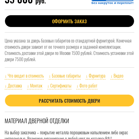
руб.
ОФОРМИТЬ ЗАКАЗ
Цена указана за дверь базовых габаритов со стандартной фурнитурой. Конечная
стоимость двери зависит от ее точного размера и заданной комплектации.
Стоимость доставки этой двери по Москве 1500 рублей. Стоимость установки этой
двери 7500 рублей.
↓ Что входит в стоимость
↓ Базовые габариты
↓ Фурнитура
↓ Видео
↓ Доставка
↓ Монтаж
↓ Сертификаты
↓ Фото работ
РАССЧИТАТЬ СТОИМОСТЬ ДВЕРИ
МАТЕРИАЛ ДВЕРНОЙ ОТДЕЛКИ
На выбор заказчика – покрытие металла порошковым напылением либо окрас
нитроэмалью. Возможно окрашивание в любой цвет по каталогу RAL!