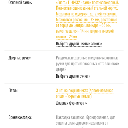
Основной замок:
«Fuaro» FL-0432 - замок противопожарный.
Полностью оцинкованный стальной корпус.
Механика не содержит деталей из сплава.
Межосевое рассояние - 72 мм, расстояние
от торца до центра цилиндра - 65 мм,
вылет защелки - 14 мм, ширина лицевой
планки - 24мм
Выбрать другой нижний замок »
Дверные ручки:
Раздельные дверные специализированные
ручки для противопожарных металлических
дверей
Выбрать другие ручки »
Петли:
3 шт. на подшипниках (дополнительная
опция - "скрытые петли")
Дверная фурнитура »
Броненакладка:
Накладка защитная, бронированная, для
защиты цилиндрового механизма от