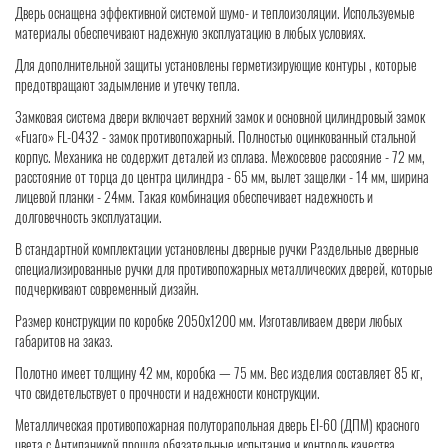
Дверь оснащена эффективной системой шумо- и теплоизоляции. Используемые
материалы обеспечивают надежную эксплуатацию в любых условиях.
Для дополнительной защиты установлены герметизирующие контуры , которые
предотвращают задымление и утечку тепла.
Замковая система двери включает верхний замок и основной цилиндровый замок
«Fuaro» FL-0432 - замок противопожарный. Полностью оцинкованный стальной
корпус. Механика не содержит деталей из сплава. Межосевое рассояние - 72 мм,
расстояние от торца до центра цилиндра - 65 мм, вылет защелки - 14 мм, ширина
лицевой планки - 24мм. Такая комбинация обеспечивает надежность и
долговечность эксплуатации.
В стандартной комплектации установлены дверные ручки Раздельные дверные
специализированные ручки для противопожарных металлических дверей, которые
подчеркивают современный дизайн.
Размер конструкции по коробке 2050х1200 мм. Изготавливаем двери любых
габаритов на заказ.
Полотно имеет толщину 42 мм, коробка — 75 мм. Вес изделия составляет 85 кг,
что свидетельствует о прочности и надежности конструкции.
Металлическая противопожарная полуторапольная дверь EI-60 (ДПМ) красного
цвета с Антипаникой прошла обязательные испытания и контроль качества.