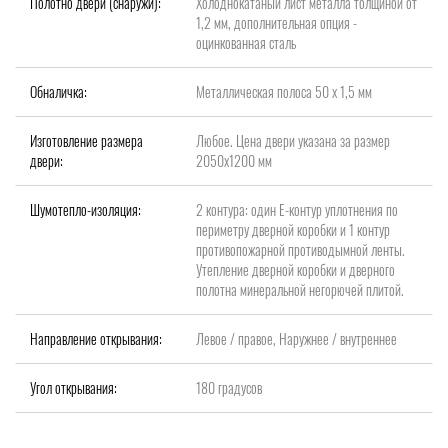
Полотно двери (снаружи):
Холоднокатаный лист металла толщиной от
1,2 мм, дополнительная опция -
оцинкованная сталь
Обналичка:
Металлическая полоса 50 х 1,5 мм
Изготовление размера
Любое. Цена двери указана за размер
двери:
2050х1200 мм
Шумотепло-изоляция:
2 контура: один Е-контур уплотнения по
периметру дверной коробки и 1 контур
противопожарной противодымной ленты.
Утепление дверной коробки и дверного
полотна минеральной негорючей плитой.
Направление открывания:
Левое / правое, Наружнее / внутреннее
Угол открывания:
180 градусов