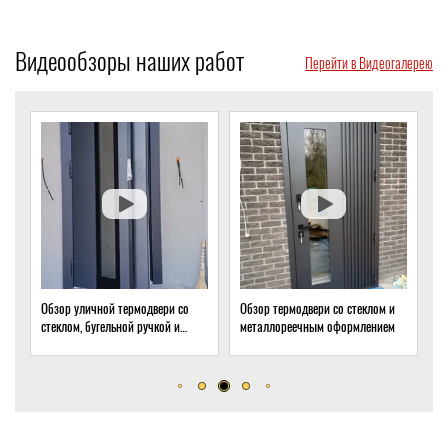
Видеообзоры наших работ
Перейти в Видеогалерею
Обзор уличной термодвери со
Обзор термодвери со стеклом и
О
стеклом, бугельной ручкой и
металлореечным оформлением
с
скрытым доводчиком
д