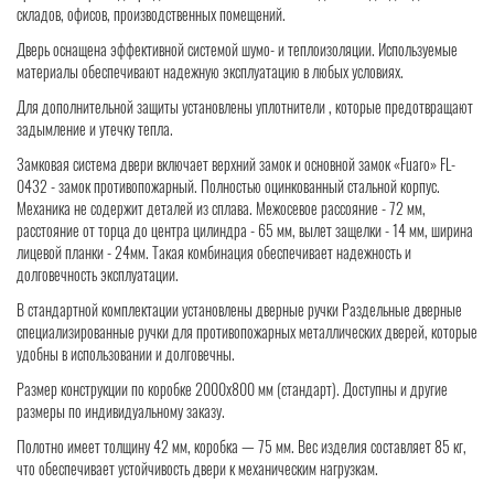
складов, офисов, производственных помещений.
Дверь оснащена эффективной системой шумо- и теплоизоляции. Используемые
материалы обеспечивают надежную эксплуатацию в любых условиях.
Для дополнительной защиты установлены уплотнители , которые предотвращают
задымление и утечку тепла.
Замковая система двери включает верхний замок и основной замок «Fuaro» FL-
0432 - замок противопожарный. Полностью оцинкованный стальной корпус.
Механика не содержит деталей из сплава. Межосевое рассояние - 72 мм,
расстояние от торца до центра цилиндра - 65 мм, вылет защелки - 14 мм, ширина
лицевой планки - 24мм. Такая комбинация обеспечивает надежность и
долговечность эксплуатации.
В стандартной комплектации установлены дверные ручки Раздельные дверные
специализированные ручки для противопожарных металлических дверей, которые
удобны в использовании и долговечны.
Размер конструкции по коробке 2000x800 мм (стандарт). Доступны и другие
размеры по индивидуальному заказу.
Полотно имеет толщину 42 мм, коробка — 75 мм. Вес изделия составляет 85 кг,
что обеспечивает устойчивость двери к механическим нагрузкам.