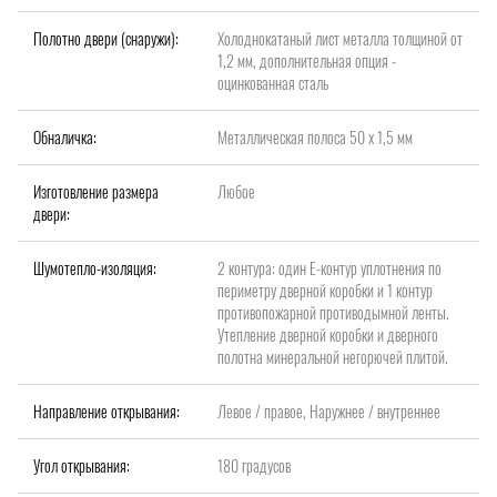
Полотно двери (снаружи):
Холоднокатаный лист металла толщиной от
1,2 мм, дополнительная опция -
оцинкованная сталь
Обналичка:
Металлическая полоса 50 х 1,5 мм
Изготовление размера
Любое
двери:
Шумотепло-изоляция:
2 контура: один Е-контур уплотнения по
периметру дверной коробки и 1 контур
противопожарной противодымной ленты.
Утепление дверной коробки и дверного
полотна минеральной негорючей плитой.
Направление открывания:
Левое / правое, Наружнее / внутреннее
Угол открывания:
180 градусов