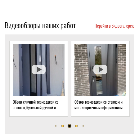
Видеообзоры наших работ
Перейти в Видеогалерею
Обзор уличной термодвери со
Обзор термодвери со стеклом и
О
стеклом, бугельной ручкой и
металлореечным оформлением
с
скрытым доводчиком
д