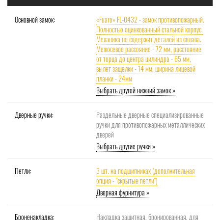
Основной замок:
«Fuaro» FL-0432 - замок противопожарный.
Полностью оцинкованный стальной корпус.
Механика не содержит деталей из сплава.
Межосевое рассояние - 72 мм, расстояние
от торца до центра цилиндра - 65 мм,
вылет защелки - 14 мм, ширина лицевой
планки - 24мм
Выбрать другой нижний замок »
Дверные ручки:
Раздельные дверные специализированные
ручки для противопожарных металлических
дверей
Выбрать другие ручки »
Петли:
3 шт. на подшипниках (дополнительная
опция - "скрытые петли")
Дверная фурнитура »
Броненакладка:
Накладка защитная, бронированная, для