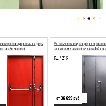
вопожарная полуторапольная дверь
Металлическая входная дверь с серым по
 цвета с Антипаникой
напылением и офисной ручкой скобой в ко
КДР-216
от 36 699 руб