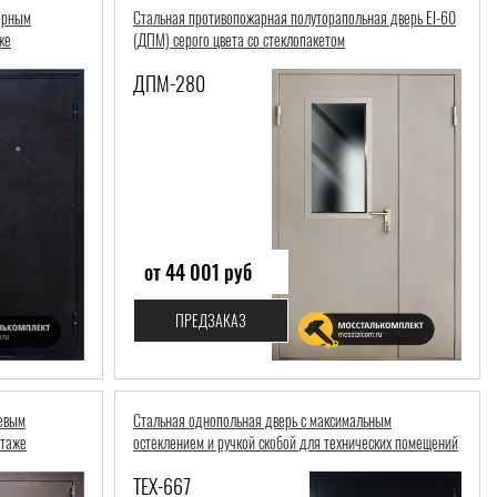
ерным
Стальная противопожарная полуторапольная дверь EI-60
же
(ДПМ) серого цвета со стеклопакетом
ДПМ-280
от 44 001 руб
ПРЕДЗАКАЗ
невым
Стальная однопольная дверь с максимальным
этаже
остеклением и ручкой скобой для технических помещений
ТЕХ-667