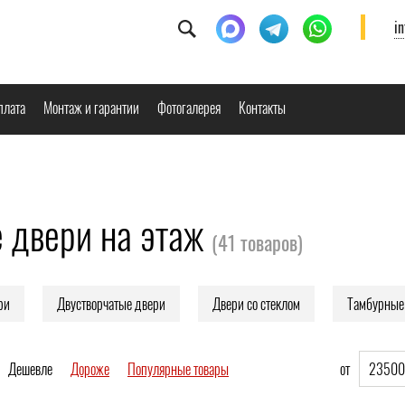
i
плата
Монтаж и гарантии
Фотогалерея
Контакты
 двери на этаж
(
41
товаров)
ри
Двустворчатые двери
Двери со стеклом
Тамбурные
Дешевле
Дороже
Популярные товары
от