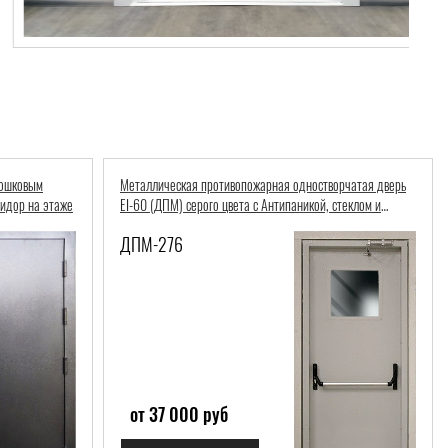
рошковым
Металлическая противопожарная одностворчатая дверь
ридор на этаже
EI-60 (ДПМ) серого цвета с Антипаникой, стеклом и
доводчиком
ДПМ-276
от 37 000 руб