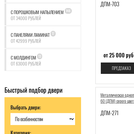
ДПМ-703
148
С ПОРОШКОВЫМ НАПЫЛЕНИЕМ
ОТ 34000 РУБЛЕЙ
17
С ПАНЕЛЯМИ ЛАМИНАТ
ОТ 42999 РУБЛЕЙ
от 25 000 руб
13
С МОЛДИНГОМ
ОТ 63000 РУБЛЕЙ
ПРЕДЗАКАЗ
Быстрый подбор двери
Металлическая одноп
60 (ДПМ) серого цвет
Выбрать двери:
ДПМ-271
Категория: