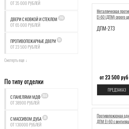
ОТ 35 000 РУБЛЕЙ
Металлическая проти
EI-60 (ДПМ) серого ц
210
ДВЕРИ С КОВКОЙ И СТЕКЛОМ
ОТ 65 000 РУБЛЕЙ
ДПМ-273
19
ПРОТИВОПОЖАРНЫЕ ДВЕРИ
ОТ 23 500 РУБЛЕЙ
Смотерть еще ↓
от 23 500 руб
По типу отделки
ПРЕДЗАКАЗ
266
С ПАНЕЛЯМИ МДФ
ОТ 38900 РУБЛЕЙ
Противопожарная одн
36
С МАССИВОМ ДУБА
ДПМ EI-60 с вентиля
ОТ 130000 РУБЛЕЙ