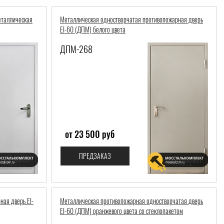
еталлическая
Металлическая одностворчатая противопожарная дверь
Со скидкой
EI-60 (ДПМ) белого цвета
ДПМ-268
Вес:
Толщина полотна:
Толщина коробки:
от 23 500 руб
Общая толщина:
ПРЕДЗАКАЗ
ая дверь EI-
Металлическая противопожарная одностворчатая дверь
EI-60 (ДПМ) оранжевого цвета со стеклопакетом