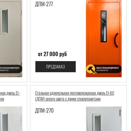
ДПМ-277
от 27 000 руб
ПРЕДЗАКАЗ
ая дверь EI-
Стальная однопольная противопожарная дверь EI-60
том
(ДПМ) серого цвета с двумя стеклопакетами
ДПМ-270