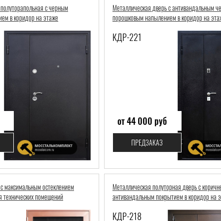
 полуторапольная с черным
Металлическая дверь с антивандальным ч
ем в коридор на этаже
порошковым напылением в коридор на эта
КДР-221
от 44 000 руб
ПРЕДЗАКАЗ
 с максимальным остеклением
Металлическая полуторная дверь с корич
я технических помещений
антивандальным покрытием в коридор на 
КДР-218