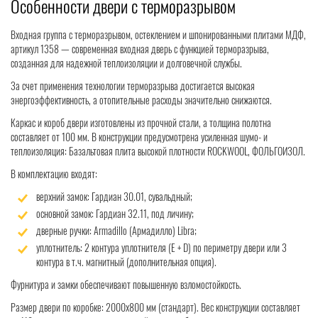
Особенности двери с терморазрывом
Входная группа с терморазрывом, остеклением и шпонированными плитами МДФ,
артикул 1358 — современная входная дверь с функцией терморазрыва,
созданная для надежной теплоизоляции и долговечной службы.
За счет применения технологии терморазрыва достигается высокая
энергоэффективность, а отопительные расходы значительно снижаются.
Каркас и короб двери изготовлены из прочной стали, а толщина полотна
составляет от 100 мм. В конструкции предусмотрена усиленная шумо- и
теплоизоляция: Базальтовая плита высокой плотности ROCKWOOL, ФОЛЬГОИЗОЛ.
В комплектацию входят:
верхний замок: Гардиан 30.01, сувальдный;
основной замок: Гардиан 32.11, под личину;
дверные ручки: Armadillo (Армадилло) Libra;
уплотнитель: 2 контура уплотнителя (Е + D) по периметру двери или 3
контура в т.ч. магнитный (дополнительная опция).
Фурнитура и замки обеспечивают повышенную взломостойкость.
Размер двери по коробке: 2000x800 мм (стандарт). Вес конструкции составляет