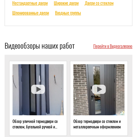
Нестандартные двери
Широкие двери
Двери со стеклом
Шпонированные двери
Входные группы
Видеообзоры наших работ
Перейти в Видеогалерею
Обзор термодвери со стеклом и
Обзор термодвери с ковкой и
О
металлореечным оформлением
стеклом для подвала частного
т
дома
о