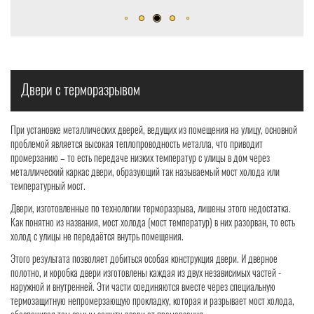
р
Двери с терморазрывом
При установке металлических дверей, ведущих из помещения на улицу, основной
проблемой является высокая теплопроводность металла, что приводит
промерзанию – то есть передаче низких температур с улицы в дом через
металлический каркас двери, образующий так называемый мост холода или
температурный мост.
Двери, изготовленные по технологии терморазрыва, лишены этого недостатка.
Как понятно из названия, мост холода (мост температур) в них разорван, то есть
холод с улицы не передаётся внутрь помещения.
Этого результата позволяет добиться особая конструкция двери. И дверное
полотно, и коробка двери изготовлены каждая из двух независимых частей -
наружной и внутренней. Эти части соединяются вместе через специальную
термозащитную непромерзающую прокладку, которая и разрывает мост холода,