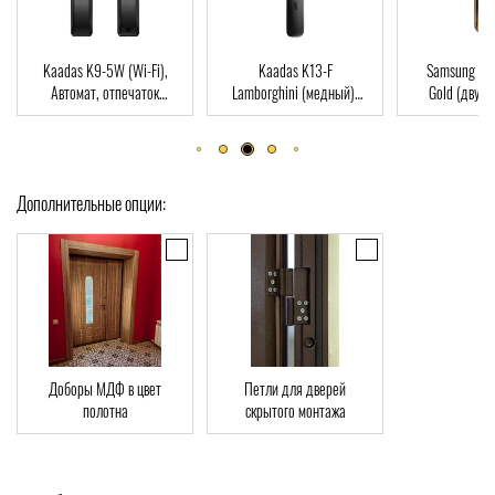
Kaadas K13-F
Samsung SHP-DP728
Dircode M800
Lamborghini (медный),
Gold (двухригельная
пальца, карт
Автомат, Face-ID,
врезная часть), Автомат,
ключ, Wi-Fi, 
отпечаток пальца, RFID-
отпечаток пальца, RFID-
Card
Card
Дополнительные опции:
Доборы МДФ в цвет
Петли для дверей
полотна
скрытого монтажа