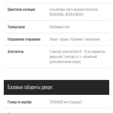
Шумотепло-изоляция:
Базальтовая плита высокой плотности
ROCKWOOL, ФОЛЬГОИЗОЛ
Терморазрыв:
Пробковый лист
Направление открывания:
Левое / правое, Наружнее / внутреннее
Уплотнитель:
2 контура уплотнителя (Е + D) по периметру
двери или 3 контура в т.ч. магнитный
(дополнительная опция)
Базовые габариты двери:
Размер по коробке:
2000x800 мм (стандарт)