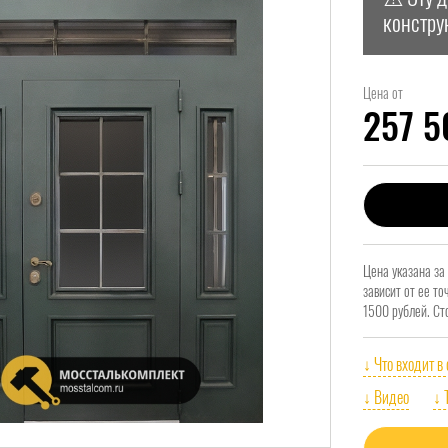
констру
Цена от
257 
Цена указана за
зависит от ее т
1500 рублей. Ст
↓ Что входит в
↓ Видео
↓ 