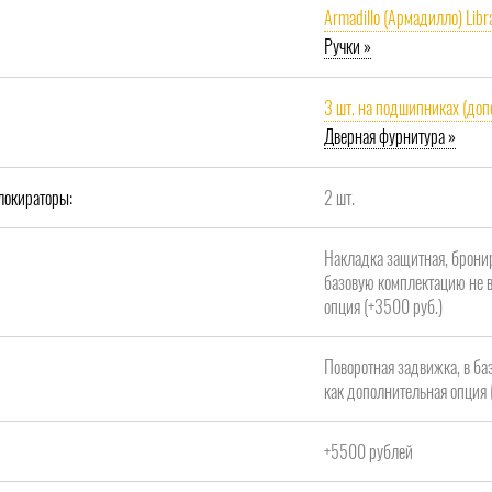
Armadillo (Армадилло) Libr
Ручки »
3 шт. на подшипниках (доп
Дверная фурнитура »
локираторы:
2 шт.
Накладка защитная, брони
базовую комплектацию не в
опция (+3500 руб.)
Поворотная задвижка, в ба
как дополнительная опция 
+5500 рублей