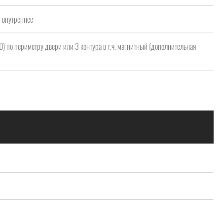
/ внутреннее
 D) по периметру двери или 3 контура в т.ч. магнитный (дополнительная