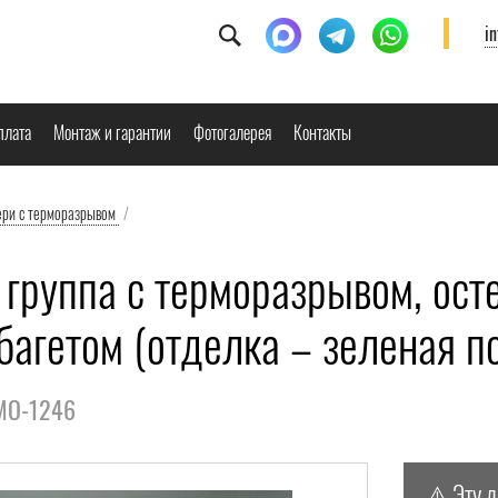
i
плата
Монтаж и гарантии
Фотогалерея
Контакты
ери с терморазрывом
/
 группа с терморазрывом, ост
багетом (отделка – зеленая п
РМО-1246
⚠️ Эту 