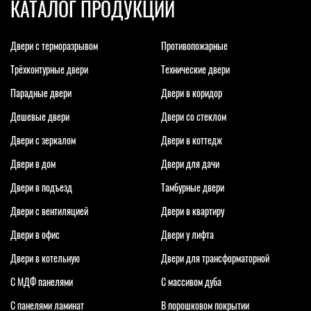
КАТАЛОГ ПРОДУКЦИИ
Двери с терморазрывом
Противопожарные
Трёхконтурные двери
Технические двери
Парадные двери
Двери в коридор
Дешевые двери
Двери со стеклом
Двери с зеркалом
Двери в коттедж
Двери в дом
Двери для дачи
Двери в подъезд
Тамбурные двери
Двери с вентиляцией
Двери в квартиру
Двери в офис
Двери у лифта
Двери в котельную
Двери для трансформаторной
С МДФ панелями
С массивом дуба
С панелями ламинат
В порошковом покрытии