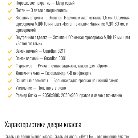
Порошковое покрытие — Муар серый
Петли — 3 петли с подшипником
Внешняя отделка — Экошпон. Наружный лист металла 1,5 мм. Объемная
фрезеровка МДФ 10 мм, цвет «Бетон темный»; Наличник МДФ 80 мм, с
фрезеровкой
Внутренняя отделка — Экошпон; Объемная фрезеровка МДФ 12 мм, цвет
«Бетон светлый»
Замок нижний — Guardian 3211
Замок верхний — Guardian 3001
Фурнитура — Ручка , ночная задвижка, глазок цвет «Хром»
Дополнительно — Евроцилиндр К-В перфокарта
Защитные элементы — Броненакладка врезная на нижний замок
Утепление — Полотно утеплено
Размер блока — 2050х880; 2050х960, правое и левое открывание
Характеристики двери класса
Стальные двери бизнес-класса Стальная дверь «Дуэт Б» – это решение для тех,