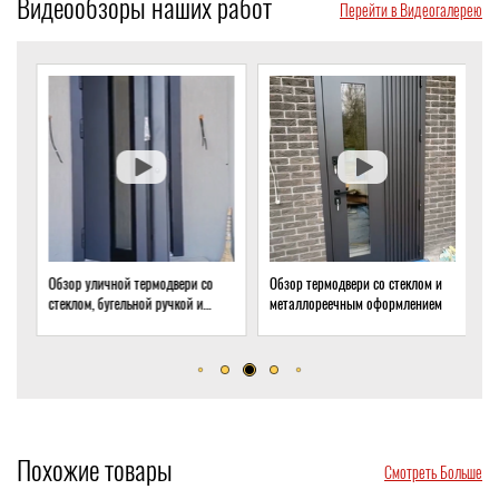
Видеообзоры наших работ
Перейти в Видеогалерею
Обзор уличной термодвери со
Обзор термодвери со стеклом и
О
стеклом, бугельной ручкой и
металлореечным оформлением
с
скрытым доводчиком
д
Похожие товары
Смотреть Больше