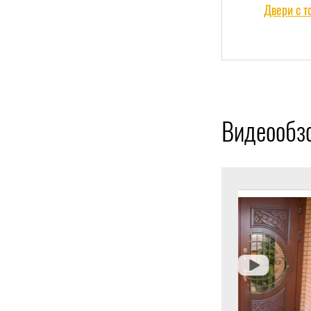
Двери с 
Видеообз