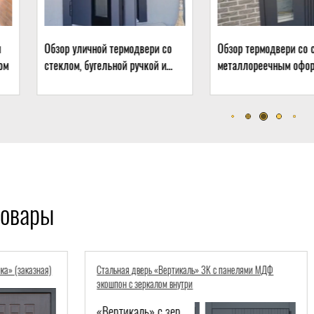
 термодвери со
Обзор термодвери со стеклом и
Обзор т
ьной ручкой и
металлореечным оформлением
стеклом
дчиком
дома
товары
тикаль» 3К с панелями МДФ
Стальная дверь «Север» с порошковым по
нутри
МДФ (терморазрыв 3К)
«Вертикаль» с зеркалом-877
Терморазрыв 3К «Север»-895