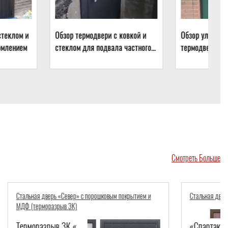
ермодвери с ковкой и
Обзор уличной остекленной
 для подвала частного
термодвери с зеленым
окрашиванием и бугельной
ручкой
Смотреть Больше
крытием и
Стальная дверь «Спартак»
«Спартак»-555