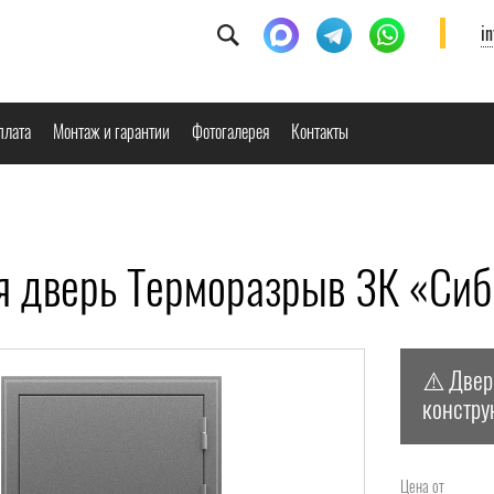
i
плата
Монтаж и гарантии
Фотогалерея
Контакты
я дверь Терморазрыв 3К «Си
⚠️ Двер
констру
Цена от