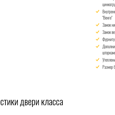
цинкогру
Внутрен
"Венге"
Замок н
Замок в
Фурнитур
Дополни
шторкам
Утеплен
Размер 
стики двери класса