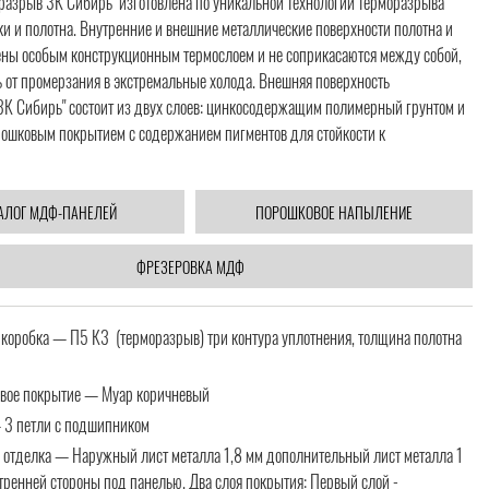
разрыв 3К Сибирь" изготовлена по уникальной технологии терморазрыва
и и полотна. Внутренние и внешние металлические поверхности полотна и
ены особым конструкционным термослоем и не соприкасаются между собой,
 от промерзания в экстремальные холода. Внешняя поверхность
3К Сибирь" состоит из двух слоев: цинкосодержащим полимерный грунтом и
ошковым покрытием с содержанием пигментов для стойкости к
АЛОГ МДФ-ПАНЕЛЕЙ
ПОРОШКОВОЕ НАПЫЛЕНИЕ
ФРЕЗЕРОВКА МДФ
 коробка — П5 К3 (терморазрыв) три контура уплотнения, толщина полотна
вое покрытие — Муар коричневый
 3 петли с подшипником
 отделка — Наружный лист металла 1,8 мм дополнительный лист металла 1
тренней стороны под панелью. Два слоя покрытия: Первый слой -