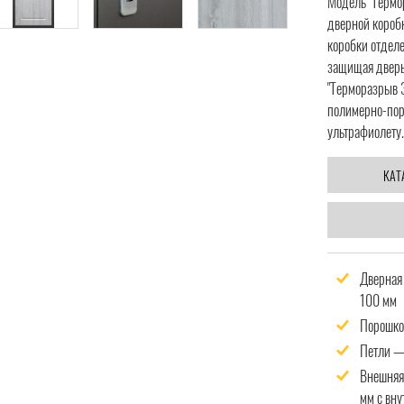
Модель "Термо
дверной коробк
коробки отдел
защищая дверь
"Терморазрыв 
полимерно-пор
ультрафиолету.
КАТ
Дверная
100 мм
Порошко
Петли —
Внешняя
мм с вну