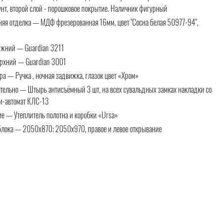
нт, второй слой - порошковое покрытие. Наличник фигурный
няя отделка — МДФ фрезерованная 16мм, цвет "Сосна белая 50977-94",
ижний — Guardian 3211
ерхний — Guardian 3001
а — Ручка , ночная задвижка, глазок цвет «Хром»
тельно — Штырь антисъёмный 3 шт, на всех сувальдных замках накладки со
и-автомат КЛС-13
ие — Утеплитель полотна и коробки «Ursa»
блока — 2050х870; 2050х970, правое и левое открывание